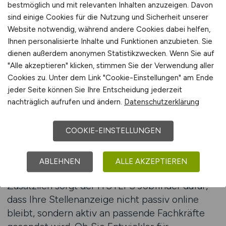
bestmöglich und mit relevanten Inhalten anzuzeigen. Davon
Recruiting ist
sind einige Cookies für die Nutzung und Sicherheit unserer
Website notwendig, während andere Cookies dabei helfen,
Die Rekrutierung von Embedded-Experten stellt
Ihnen personalisierte Inhalte und Funktionen anzubieten. Sie
viele Unternehmen vor Herausforderungen.
dienen außerdem anonymen Statistikzwecken. Wenn Sie auf
Allgemeine Jobbörsen liefern zu viele
"Alle akzeptieren" klicken, stimmen Sie der Verwendung aller
unpassende Bewerbungen. ITSTEPS bietet eine
Cookies zu. Unter dem Link "Cookie-Einstellungen" am Ende
technikorientierte Zielgruppenansprache, eine
jeder Seite können Sie Ihre Entscheidung jederzeit
nachträglich aufrufen und ändern.
Datenschutzerklärung
hohe Reichweite in der Embedded-Community
und effiziente Prozesse. Ihre Anzeige erscheint
innerhalb eines Tages – mobiloptimiert,
COOKIE-EINSTELLUNGEN
inklusive Logo und direkter Verlinkung zu Ihrer
Firmenwebseite.
ABLEHNEN
ALLE AKZEPTIEREN
Zusätzlich sorgt der ITSTEPS Jobfinder dafür,
dass Ihre Stellenanzeige nicht passiv online
bleibt, sondern aktiv an passende Fachkräfte