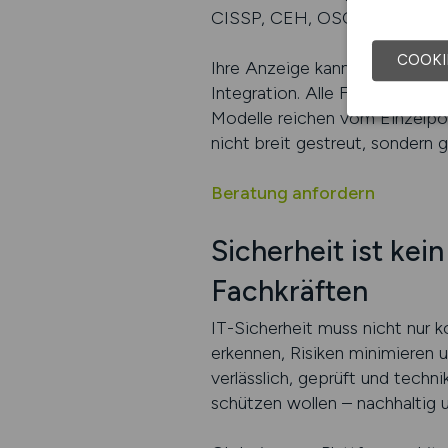
CISSP, CEH, OSCP, CISA ode
COOKI
Ihre Anzeige kann als Word-,
Integration. Alle Formate sin
Modelle reichen vom Einzelpost
nicht breit gestreut, sondern g
Beratung anfordern
Sicherheit ist kei
Fachkräften
IT-Sicherheit muss nicht nur 
erkennen, Risiken minimieren 
verlässlich, geprüft und techni
schützen wollen – nachhaltig u