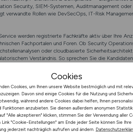
cation Security, SIEM-Systemen, Auditmanagement oder 
htigt verwandte Rollen wie DevSecOps, IT-Risk Managem
rvice werden registrierte Fachkräfte aktiv über Ihre Anz
chnischen Fachportalen und Foren. Ob Security Operation
tellenanalysen oder cloudbasierte Sicherheitsarchitektu
latorischem Verständnis. So sprechen Sie die Kandidaten a
Cookies
 schalten
nden Cookies, um Ihnen unsere Website bestmöglich und mit rele
nzuzeigen. Davon sind einige Cookies für die Nutzung und Sicherh
 Jobbörse für vertrauensvolle IT-
otwendig, während andere Cookies dabei helfen, Ihnen personalisi
nd Funktionen anzubieten. Sie dienen außerdem anonymen Statisti
trauen, Sorgfalt und technische Exzellenz. ITSTEPS ist dara
uf "Alle akzeptieren" klicken, stimmen Sie der Verwendung aller C
 zu platzieren, das diese Anforderungen erfüllt. Unsere 
Link "Cookie-Einstellungen" am Ende jeder Seite können Sie Ihre
-Koordinatoren, CERT-Spezialisten und Auditteams – mit
ng jederzeit nachträglich aufrufen und ändern.
Datenschutzerklä
e, forensischer Analyse oder Security Engineering. Sie br