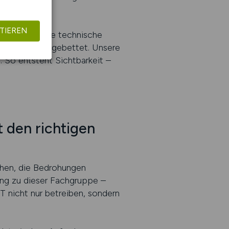
TIEREN
übernimmt die technische
e Kontexte eingebettet. Unsere
. So entsteht Sichtbarkeit –
t den richtigen
chen, die Bedrohungen
ang zu dieser Fachgruppe –
IT nicht nur betreiben, sondern