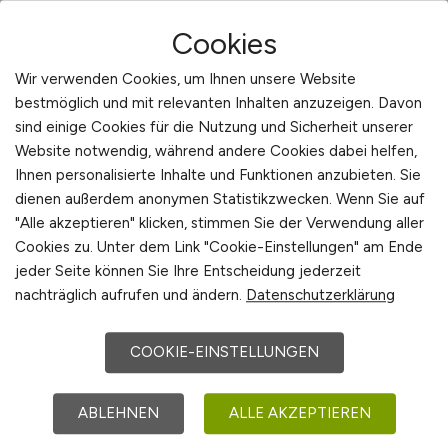
Cookies
Betonen Sie Benefits wie flexible Arbeitszeiten,
Homeoffice, Weiterbildung und ein modernes
Wir verwenden Cookies, um Ihnen unsere Website
Arbeitsumfeld. IT-Fachkräfte legen zunehmend
bestmöglich und mit relevanten Inhalten anzuzeigen. Davon
Wert auf diese Aspekte, da sie die Work-Life-
sind einige Cookies für die Nutzung und Sicherheit unserer
Balance und Karrierechancen verbessern.
Website notwendig, während andere Cookies dabei helfen,
ITSTEPS unterstützt Sie dabei, diese Inhalte klar
Ihnen personalisierte Inhalte und Funktionen anzubieten. Sie
dienen außerdem anonymen Statistikzwecken. Wenn Sie auf
und ansprechend zu kommunizieren.
"Alle akzeptieren" klicken, stimmen Sie der Verwendung aller
Cookies zu. Unter dem Link "Cookie-Einstellungen" am Ende
Vermeiden Sie zu lange und überfrachtete
jeder Seite können Sie Ihre Entscheidung jederzeit
Texte. Setzen Sie stattdessen auf prägnante
nachträglich aufrufen und ändern.
Datenschutzerklärung
Formulierungen und eine logische Gliederung.
So erleichtern Sie den Lesefluss und erhöhen
COOKIE-EINSTELLUNGEN
die Aufmerksamkeit der Bewerber.
ABLEHNEN
ALLE AKZEPTIEREN
Beratung anfordern