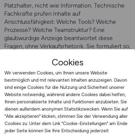
Platzhalter, nicht wie Information. Technische
Fachkräfte prüfen Inhalte auf
Anschlussfähigkeit: Welche Tools? Welche
Prozesse? Welche Teamstruktur? Eine
glaubwürdige Anzeige beantwortet diese
Fragen, ohne Verkaufsrhetorik. Sie formuliert so,
wie Fachkräfte denken – strukturiert, sachlich,
Cookies
fokussiert. Genau hier liegt der Unterschied
zwischen Sichtbarkeit und Bewerbung. Und
Wir verwenden Cookies, um Ihnen unsere Website
genau hier setzt ITSTEPS an – durch Klarheit im
bestmöglich und mit relevanten Inhalten anzuzeigen. Davon
Text, nicht durch Lautstärke in der Ansprache.
sind einige Cookies für die Nutzung und Sicherheit unserer
Website notwendig, während andere Cookies dabei helfen,
Ihnen personalisierte Inhalte und Funktionen anzubieten. Sie
Stellenanzeigen auf ITSTEPS schalten
dienen außerdem anonymen Statistikzwecken. Wenn Sie auf
"Alle akzeptieren" klicken, stimmen Sie der Verwendung aller
Cookies zu. Unter dem Link "Cookie-Einstellungen" am Ende
Veröffentlichen ist kein
jeder Seite können Sie Ihre Entscheidung jederzeit