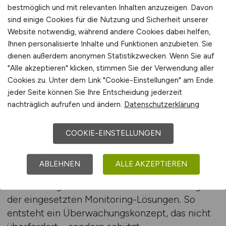
sie im laufenden Betrieb Wirkung entfalten.
bestmöglich und mit relevanten Inhalten anzuzeigen. Davon
sind einige Cookies für die Nutzung und Sicherheit unserer
ITSTEPS liefert genau diese Profile – nicht für
Website notwendig, während andere Cookies dabei helfen,
die Toolpflege, sondern für die operative
Ihnen personalisierte Inhalte und Funktionen anzubieten. Sie
Steuerung der IT-Landschaft.
dienen außerdem anonymen Statistikzwecken. Wenn Sie auf
"Alle akzeptieren" klicken, stimmen Sie der Verwendung aller
Typische Aufgaben: Definition von
Cookies zu. Unter dem Link "Cookie-Einstellungen" am Ende
Beobachtungsmetriken, Integration von
jeder Seite können Sie Ihre Entscheidung jederzeit
System- und Netzwerkdaten, Pflege von
nachträglich aufrufen und ändern.
Datenschutzerklärung
Schwellenwerten, Bewertung technischer
Zustände, Aufbau nutzerorientierter
COOKIE-EINSTELLUNGEN
Dashboards, regelmäßige Status-Analysen,
Rückmeldung an Betriebseinheiten, Schulung
ABLEHNEN
ALLE AKZEPTIEREN
von Teams im Alert-Handling, Dokumentation
von Auffälligkeiten und kontinuierliche Pflege
der eingesetzten Monitoring-Lösungen. So
entsteht ein Überwachungskonzept, das nicht