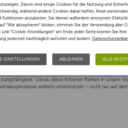
ll zur passenden Besetzung im Se
nzuzeigen. Davon sind einige Cookies für die Nutzung und Sicherh
otwendig, während andere Cookies dabei helfen, Ihnen personalisi
nd Funktionen anzubieten. Sie dienen außerdem anonymen Statisti
T ist nicht nur eine Frage der Sichtbarkeit, sondern vor 
uf "Alle akzeptieren" klicken, stimmen Sie der Verwendung aller C
erte Plattform mit einem technisch orientierten Targeting:
Link "Cookie-Einstellungen" am Ende jeder Seite können Sie Ihre
fahrung in der Betriebsorganisation, Prozesssteuerung un
ng jederzeit nachträglich aufrufen und ändern.
Datenschutzerklä
e Matchinglogik, Positionsoptimierung und Branchenkenntni
 Bewerbungen. ITSTEPS berät Sie darüber hinaus aktiv: Un
s und unterstützen bei der Optimierung Ihrer Ausschreib
E-EINSTELLUNGEN
ABLEHNEN
ALLE AKZEP
 von Bewerberdaten. Ziel ist nicht die Masse an Bewerbu
Umfeld entscheidet nicht nur die Fachlichkeit, sondern 
ungs­fähig­keit. Genau diese Kriterien fließen in unsere V
etriebsprozesse wirklich unterstützen – nicht nur auf dem