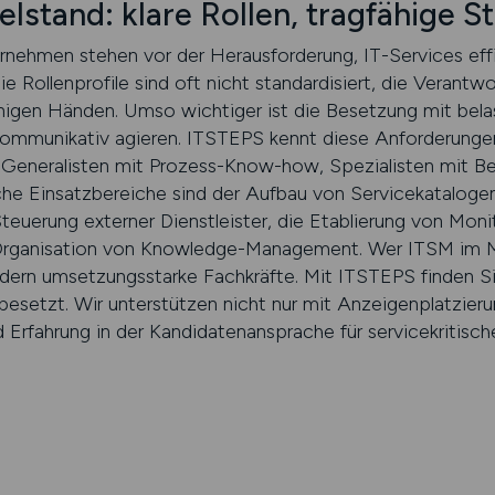
elstand: klare Rollen, tragfähige S
nehmen stehen vor der Herausforderung, IT-Services effiz
e Rollenprofile sind oft nicht standardisiert, die Verantw
wenigen Händen. Umso wichtiger ist die Besetzung mit bela
kommunikativ agieren. ITSTEPS kennt diese Anforderungen u
Generalisten mit Prozess-Know-how, Spezialisten mit Be
e Einsatzbereiche sind der Aufbau von Service­katalogen
uerung externer Dienstleister, die Etablierung von Moni
 Organisation von Knowledge-Management. Wer ITSM im Mi
ern umsetzungsstarke Fachkräfte. Mit ITSTEPS finden Sie
 besetzt. Wir unterstützen nicht nur mit Anzeigenplatzier
Erfahrung in der Kandidatenansprache für servicekritische