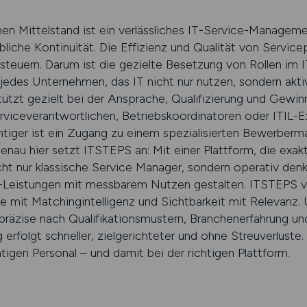
n Mittelstand ist ein verlässliches IT-Service-Manageme
ebliche Kontinuität. Die Effizienz und Qualität von Servi
steuern. Darum ist die gezielte Besetzung von Rollen im 
 jedes Unternehmen, das IT nicht nur nutzen, sondern akti
tützt gezielt bei der Ansprache, Qualifizierung und Gewin
viceverantwortlichen, Betriebskoordinatoren oder ITIL-E
iger ist ein Zugang zu einem spezialisierten Bewerbermar
enau hier setzt ITSTEPS an: Mit einer Plattform, die exakt
icht nur klassische Service Manager, sondern operativ de
T-Leistungen mit messbarem Nutzen gestalten. ITSTEPS v
e mit Matchingintelligenz und Sichtbarkeit mit Relevanz.
präzise nach Qualifikationsmustern, Branchenerfahrung u
g erfolgt schneller, zielgerichteter und ohne Streuverlus
tigen Personal – und damit bei der richtigen Plattform.