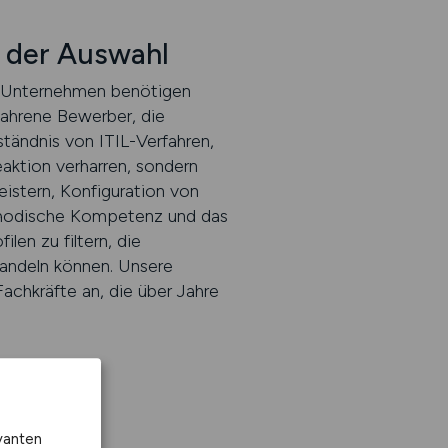
i der Auswahl
k. Unternehmen benötigen
rfahrene Bewerber, die
ständnis von ITIL-Verfahren,
eaktion verharren, sondern
istern, Konfiguration von
ethodische Kompetenz und das
len zu filtern, die
 handeln können. Unsere
achkräfte an, die über Jahre
vanten