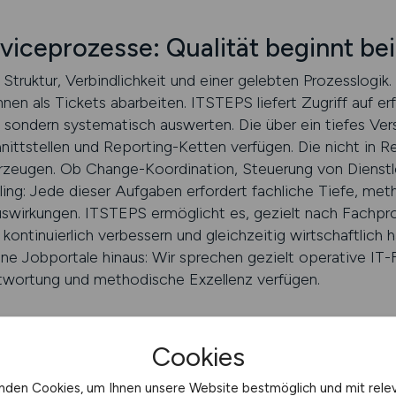
rviceprozesse: Qualität beginnt be
truktur, Verbindlichkeit und einer gelebten Prozesslogi
nen als Tickets abarbeiten. ITSTEPS liefert Zugriff auf e
, sondern systematisch auswerten. Die über ein tiefes Ver
nittstellen und Reporting-Ketten verfügen. Die nicht in R
erzeugen. Ob Change-Koordination, Steuerung von Dienstle
ing: Jede dieser Aufgaben erfordert fachliche Tiefe, m
uswirkungen. ITSTEPS ermöglicht es, gezielt nach Fachprofi
 kontinuierlich verbessern und gleichzeitig wirtschaftlich
ne Jobportale hinaus: Wir sprechen gezielt operative IT-F
ntwortung und methodische Exzellenz verfügen.
 schalten
Cookies
nden Cookies, um Ihnen unsere Website bestmöglich und mit rele