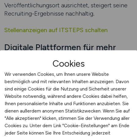
Veröffentlichungsort ausrichtet, steigert seine
Recruiting-Ergebnisse nachhaltig.
Stellenanzeigen auf ITSTEPS schalten
Digitale Plattformen für mehr
Bewerbungen nutzen
Cookies
Digitale Plattformen spielen im modernen IT-
Wir verwenden Cookies, um Ihnen unsere Website
Recruiting eine zentrale Rolle, da sie
bestmöglich und mit relevanten Inhalten anzuzeigen. Davon
Unternehmen ermöglichen, ihre
sind einige Cookies für die Nutzung und Sicherheit unserer
Stellenanzeigen gezielt dort zu platzieren, wo
Website notwendig, während andere Cookies dabei helfen,
sich die gewünschte Zielgruppe aufhält. IT-
Ihnen personalisierte Inhalte und Funktionen anzubieten. Sie
Fachkräfte informieren sich bevorzugt online,
dienen außerdem anonymen Statistikzwecken. Wenn Sie auf
vergleichen Angebote und achten sehr genau
"Alle akzeptieren" klicken, stimmen Sie der Verwendung aller
Cookies zu. Unter dem Link "Cookie-Einstellungen" am Ende
darauf, ob eine Plattform relevante Inhalte
jeder Seite können Sie Ihre Entscheidung jederzeit
bietet. Allgemeine Jobbörsen bieten zwar