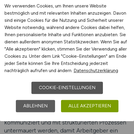
anwerben möchten, auf eine nachvollziehbare
Wir verwenden Cookies, um Ihnen unsere Website
Darstellung ihrer Vorteile achten, die sowohl
bestmöglich und mit relevanten Inhalten anzuzeigen. Davon
fachlich als auch organisatorisch überzeugend
sind einige Cookies für die Nutzung und Sicherheit unserer
wirkt. Eine klare, strukturierte Kommunikation ist
Website notwendig, während andere Cookies dabei helfen,
dabei entscheidend, denn sie vermittelt
Ihnen personalisierte Inhalte und Funktionen anzubieten. Sie
Professionalität und zeigt, dass das
dienen außerdem anonymen Statistikzwecken. Wenn Sie auf
Unternehmen in der Lage ist, verlässliche
"Alle akzeptieren" klicken, stimmen Sie der Verwendung aller
Cookies zu. Unter dem Link "Cookie-Einstellungen" am Ende
Partnerschaften aufzubauen.
jeder Seite können Sie Ihre Entscheidung jederzeit
nachträglich aufrufen und ändern.
Datenschutzerklärung
Der Aufbau der Arbeitgeberanwerbung beginnt
mit der Analyse des Marktes und der Definition
COOKIE-EINSTELLUNGEN
der eigenen Stärken. Unternehmen sollten sich
fragen, was sie von anderen unterscheidet und
welchen konkreten Nutzen sie Arbeitgebern
ABLEHNEN
ALLE AKZEPTIEREN
bieten können. Diese Vorteile müssen klar
kommuniziert und mit strukturierten Prozessen
untermauert werden, damit Arbeitgeber ein