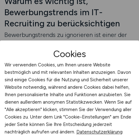
Warum es wichtig ist,
Bewerbungstrends im IT-
Recruiting zu berücksichtigen
Bewerbungstrends zu ignorieren ist einer der
häufigsten Fehler, die Arbeitgeber im IT-
Recruiting begehen. Die IT-Branche verändert
Cookies
sich schnell, und Fachkräfte passen ihr
Wir verwenden Cookies, um Ihnen unsere Website
Verhalten und ihre Erwartungen laufend an.
bestmöglich und mit relevanten Inhalten anzuzeigen. Davon
Unternehmen, die diese Entwicklungen nicht
sind einige Cookies für die Nutzung und Sicherheit unserer
berücksichtigen, verlieren schnell an
Website notwendig, während andere Cookies dabei helfen,
Attraktivität, wirken unprofessionell oder
Ihnen personalisierte Inhalte und Funktionen anzubieten. Sie
vermitteln ein Bild, das nicht mehr zeitgemäß
dienen außerdem anonymen Statistikzwecken. Wenn Sie auf
ist. Trends zu berücksichtigen bedeutet nicht,
"Alle akzeptieren" klicken, stimmen Sie der Verwendung aller
Cookies zu. Unter dem Link "Cookie-Einstellungen" am Ende
jedem kurzfristigen Wandel zu folgen, sondern
jeder Seite können Sie Ihre Entscheidung jederzeit
jene Entwicklungen zu erkennen, die langfristig
nachträglich aufrufen und ändern.
Datenschutzerklärung
Einfluss auf die Entscheidung von Fachkräften