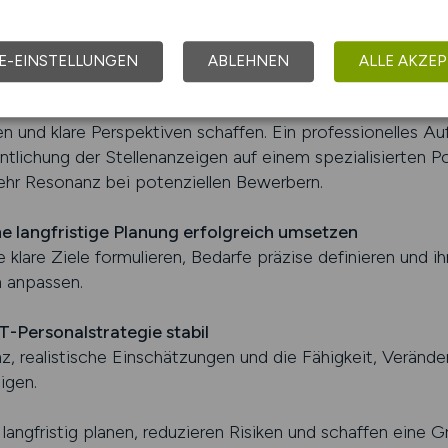
eams die Anforderungen der nächsten Jahre erfüllen könn
eginnt immer mit einer ehrlichen Bewertung der aktuellen
E-EINSTELLUNGEN
ABLEHNEN
ALLE AKZEP
lt, die nicht nur kurzfristige Besetzungen berücksichtigen
IT-Fachkräfte schätzen Unternehmen, die strukturiert und r
en und klare Perspektiven schaffen. Ein professionelles Au
ntlichung der Stellenanzeigen auf einem spezialisierten P
ehr Resonanz bei potenziellen Bewerbern.
 langfristige Planung erfolgreich umsetzen
 klare Ziele formulieren, Bedarfe präzise definieren und i
 anpassen.
T-Personalstrategie stabil
nz, realistische Einschätzungen und die Fähigkeit, Verände
igen.
angfristig planen, reduzieren Risiken und schaffen eine 