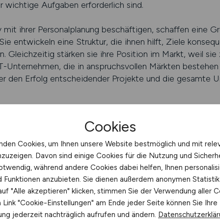
 wichtige Aufgaben erforderlich sind.
 mit ihrer Personalplanung beschäftigen, schaffen eine Gr
Sie entwickeln eine Struktur, die ihnen hilft, Ziele konseq
n. Gleichzeitig stärken sie ihre Position im Markt, weil sie
 IT-Unternehmen, die in anspruchsvollen Märkten bestehen 
ber den Erfolg entscheidender Projekte und die gesamte
 schalten
Cookies
gfristigen IT-Personalplanung
nden Cookies, um Ihnen unsere Website bestmöglich und mit rele
nzuzeigen. Davon sind einige Cookies für die Nutzung und Sicherh
rfordert ein tiefes Verständnis für die eigenen Ziele, den
otwendig, während andere Cookies dabei helfen, Ihnen personalisi
ternehmen müssen erkennen, welche Kompetenzen sie künf
nd Funktionen anzubieten. Sie dienen außerdem anonymen Statisti
s durch neue Fachkräfte oder durch Weiterbildung bestehe
uf "Alle akzeptieren" klicken, stimmen Sie der Verwendung aller C
ert Analyse, klare Strukturen und eine fortlaufende Anpas
Link "Cookie-Einstellungen" am Ende jeder Seite können Sie Ihre
 gewachsen zu sein. Dabei spielt es eine große Rolle, d
ng jederzeit nachträglich aufrufen und ändern.
Datenschutzerklä