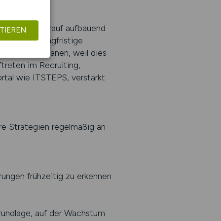
en.
 Situation. Darauf aufbauend
TIEREN
, sondern langfristige
ealistisch planen, weil dies
ftreten im Recruiting,
ortal wie ITSTEPS, verstärkt
hre Strategien regelmäßig an
rungen frühzeitig zu erkennen
Grundlage, auf der Wachstum