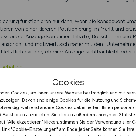
teigerung funktionieren nur dann, wenn sie konsequent um
itieren von einer klareren Positionierung im Markt und erzi
ssionelle Anzeige kombiniert Inhalte, Botschaften und P
e anspricht und motiviert, sich näher mit dem Unternehm
letztlich darüber, ob eine Anzeige sichtbar bleibt oder i
 schalten
Cookies
ichtbarkeit bei der Rekrutierung 
nden Cookies, um Ihnen unsere Website bestmöglich und mit rele
g ist
nzuzeigen. Davon sind einige Cookies für die Nutzung und Sicherh
anzeige bestimmt unmittelbar, wie erfolgreich Unternehme
otwendig, während andere Cookies dabei helfen, Ihnen personalisi
nd Funktionen anzubieten. Sie dienen außerdem anonymen Statisti
dem Fachkräfte oft zwischen mehreren Angeboten wählen 
uf "Alle akzeptieren" klicken, stimmen Sie der Verwendung aller C
 klare Formulierung und jede strategische Entscheidung. E
Link "Cookie-Einstellungen" am Ende jeder Seite können Sie Ihre
hkräfte eine Anzeige überhaupt wahrnehmen und sich intens