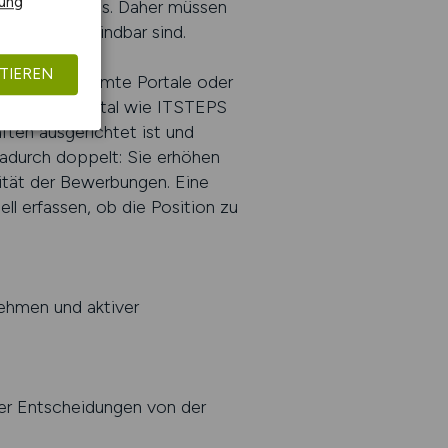
rung
gen wirkungslos. Daher müssen
iert und auffindbar sind.
TIEREN
elt auf bestimmte Portale oder
alisiertes Portal wie ITSTEPS
ften ausgerichtet ist und
dadurch doppelt: Sie erhöhen
lität der Bewerbungen. Eine
ell erfassen, ob die Position zu
nehmen und aktiver
 der Entscheidungen von der