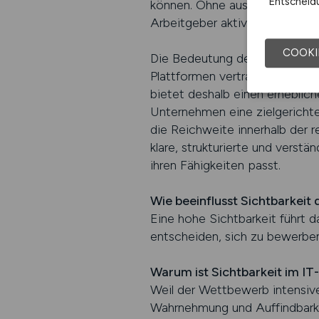
Entscheidu
können. Ohne ausreichende Sic
Arbeitgeber aktiv dafür sorgen,
COOKI
Die Bedeutung der Sichtbarkeit
Plattformen vertrauen, wenn s
bietet deshalb einen erheblich
Unternehmen eine zielgerichte
die Reichweite innerhalb der r
klare, strukturierte und verstä
ihren Fähigkeiten passt.
Wie beeinflusst Sichtbarkeit
Eine hohe Sichtbarkeit führt 
entscheiden, sich zu bewerben
Warum ist Sichtbarkeit im IT
Weil der Wettbewerb intensiver
Wahrnehmung und Auffindbarke