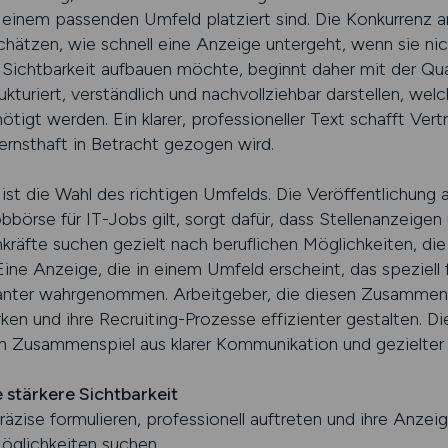
n einem passenden Umfeld platziert sind. Die Konkurrenz a
hätzen, wie schnell eine Anzeige untergeht, wenn sie nic
r Sichtbarkeit aufbauen möchte, beginnt daher mit der Qual
rukturiert, verständlich und nachvollziehbar darstellen, we
gt werden. Ein klarer, professioneller Text schafft Vertr
ernsthaft in Betracht gezogen wird.
ist die Wahl des richtigen Umfelds. Die Veröffentlichung a
börse für IT-Jobs gilt, sorgt dafür, dass Stellenanzeigen 
kräfte suchen gezielt nach beruflichen Möglichkeiten, die
ine Anzeige, die in einem Umfeld erscheint, das speziell f
levanter wahrgenommen. Arbeitgeber, die diesen Zusammen
rken und ihre Recruiting-Prozesse effizienter gestalten. D
ein Zusammenspiel aus klarer Kommunikation und gezielter 
 stärkere Sichtbarkeit
räzise formulieren, professionell auftreten und ihre Anzei
öglichkeiten suchen.