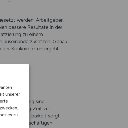
gesetzt werden. Arbeitgeber,
elen bessere Resultate in der
latzierung zu einem
en auseinanderzusetzen. Genau
n der Konkurrenz untergeht.
von IT-
vanten
eit unserer
n im Recruiting sind.
erte
kzwecken.
und nur wenig Zeit zur
ookies zu.
ine hohe Sichtbarkeit sorgt
iver damit beschäftigen