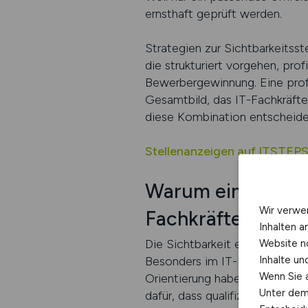
ernsthaft geprüft werden.
Strategien zur Sichtbarkeitss
die strukturiert vorgehen, prof
Bewerbergewinnung. Eine profe
Gesamtbild, das IT-Fachkräft
diese Kombination entscheidet 
Stellenanzeigen auf ITSTEPS
Warum eine hohe S
Wir verwe
Fachkräften wichti
Inhalten a
Die Sichtbarkeit einer Stellen
Website n
Inhalte u
Besonders im IT-Bereich, in 
Wenn Sie a
Orientierung haben, zählt jede
Unter dem 
dafür, dass qualifizierte Fac