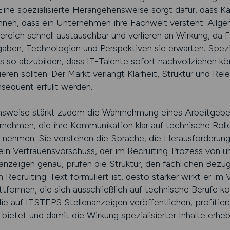
Eine spezialisierte Herangehensweise sorgt dafür, dass Ka
nen, dass ein Unternehmen ihre Fachwelt versteht. Allge
reich schnell austauschbar und verlieren an Wirkung, da Fa
ben, Technologien und Perspektiven sie erwarten. Spezia
s so abzubilden, dass IT-Talente sofort nachvollziehen kö
en sollten. Der Markt verlangt Klarheit, Struktur und Rele
nsequent erfüllt werden.
nsweise stärkt zudem die Wahrnehmung eines Arbeitgebers
rnehmen, die ihre Kommunikation klar auf technische Roll
st nehmen: Sie verstehen die Sprache, die Herausforderun
ein Vertrauensvorschuss, der im Recruiting-Prozess von u
anzeigen genau, prüfen die Struktur, den fachlichen Bezu
n Recruiting-Text formuliert ist, desto stärker wirkt er im
formen, die sich ausschließlich auf technische Berufe kon
 die auf ITSTEPS Stellenanzeigen veröffentlichen, profiti
ietet und damit die Wirkung spezialisierter Inhalte erhebl