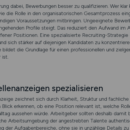
ierung dabei, Bewerbungen besser zu qualifizieren. Wer kla
ie die Rolle in den organisatorischen Gesamtprozess einge
wendigen Voraussetzungen mitbringen. Ungeeignete Bewe
 eingehenden Profile steigt. Das reduziert den Aufwand im
fener Positionen. Eine spezialisierte Recruiting-Strateg
und sich stärker auf diejenigen Kandidaten zu konzentrieren
bildet die Grundlage für einen professionellen und zielge
ist.
ellenanzeigen spezialisieren
nzeige zeichnet sich durch Klarheit, Struktur und fachliche
Blick erkennen, ob eine Position relevant ist, welche Rol
alltag aussehen würde. Arbeitgeber sollten deshalb damit b
ische Arbeitsumgebung der angestrebten Talente authentis
g der Aufgabenbereiche, ohne sie in unzählige Details zu 