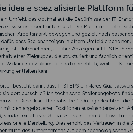
ideale spezialisierte Plattform fü
in Umfeld, das optimal auf die Bedürfnisse der IT-Branc
Prozess konsequent unterstützt. Die Plattform richtet sich
gischen Arbeitsmarkt bewegen und gezielt nach passend
 dafür, dass Stellenanzeigen in einem Umfeld erscheinen, d
rdig ist. Unternehmen, die ihre Anzeigen auf ITSTEPS verö
rhalb einer Zielgruppe, die strukturiert und fachlich orie
die Wirkung spezialisierter Inhalte erheblich, weil die Ko
Wirkung entfalten kann.
rteil besteht darin, dass ITSTEPS ein klares Qualitätsvers
s sie dort ausschließlich technische Stellenangebote finde
müssen. Diese klare thematische Ordnung erleichtert die O
er mit den angebotenen Positionen auseinandersetzen. Arb
d, senden ein starkes Signal: Sie verstehen die Erwartung
ofessionelle Darstellung. Dies erhöht das Vertrauen in di
ahrnehmung des Unternehmens auf dem technologischen Ar