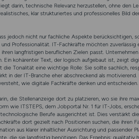
 liegt darin, technische Relevanz herzustellen, ohne den L
ealistisches, klar strukturiertes und professionelles Bild 
uss jedoch nicht nur fachliche Aspekte berücksichtigen, 
 und Professionalität. IT-Fachkräfte möchten zuverlässig
 ihren langfristigen beruflichen Zielen passt. Unternehmen 
 Ein kohärenter Text, der logisch aufgebaut ist, zeigt di
 die Tonalität eine wichtige Rolle: Sie sollte sachlich, res
kt in der IT-Branche eher abschreckend als motivierend. 
ersteht, wie digitale Fachkräfte denken und entscheiden.
rin, die Stellenanzeige dort zu platzieren, wo sie ihre ma
ttform wie ITSTEPS, dem Jobportal Nr. 1 für IT-Jobs, ersc
 technologische Berufe ausgerichtet ist. Dies verstärkt die
achkräfte dort gezielt nach Positionen suchen, die ihren F
tion aus klarer inhaltlicher Ausrichtung und passender Pl
e, die sie langfristig benötigen. Das Ergebnis: qualitati