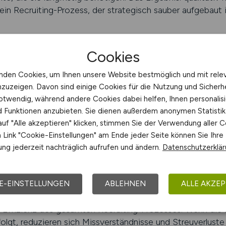
ein Recruiting-Prozess, der strategisch sauber aufgebaut 
 schalten
Cookies
alisierung im Recruiting-Prozess
nden Cookies, um Ihnen unsere Website bestmöglich und mit rele
nzuzeigen. Davon sind einige Cookies für die Nutzung und Sicherh
ing-Prozess bietet Unternehmen eine Vielzahl von Vorteile
otwendig, während andere Cookies dabei helfen, Ihnen personalisi
sgehen. Der wichtigste Vorteil besteht darin, dass die g
nd Funktionen anzubieten. Sie dienen außerdem anonymen Statisti
men, die ihre Ausschreibungen klar auf technische Rollen a
uf "Alle akzeptieren" klicken, stimmen Sie der Verwendung aller C
diese Art von Position interessieren. Dadurch steigt nicht 
Link "Cookie-Einstellungen" am Ende jeder Seite können Sie Ihre
Qualität der eingehenden Profile. Fachkräfte fühlen sich
ng jederzeit nachträglich aufrufen und ändern.
Datenschutzerklä
 ihre berufliche Realität versteht und ernst nimmt. Spezia
trauen fördert und die Wahrscheinlichkeit erhöht, dass 
erverfolgen.
E-EINSTELLUNGEN
ABLEHNEN
ALLE AKZEP
er Effizienz des gesamten Recruiting-Prozesses. Wenn die In
olgt, reduzieren sich Missverständnisse und Streuverluste