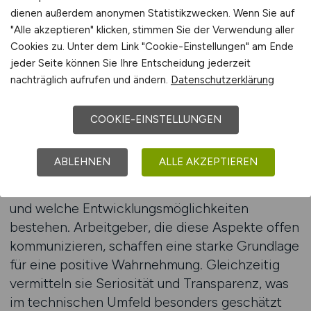
Anzeige sollte daher alle relevanten Aspekte so
dienen außerdem anonymen Statistikzwecken. Wenn Sie auf
formulieren, dass Kandidaten schnell erkennen,
"Alle akzeptieren" klicken, stimmen Sie der Verwendung aller
ob sie für die Position geeignet sind und ob das
Cookies zu. Unter dem Link "Cookie-Einstellungen" am Ende
Unternehmen zu ihren beruflichen
jeder Seite können Sie Ihre Entscheidung jederzeit
Vorstellungen passt.
nachträglich aufrufen und ändern.
Datenschutzerklärung
Ein wirksamer Ansatz besteht darin, den
COOKIE-EINSTELLUNGEN
Mehrwert der Position klar darzustellen. IT-
Fachkräfte möchten in der Regel wissen, wie
ABLEHNEN
ALLE AKZEPTIEREN
ihre Arbeit zum Unternehmenserfolg beiträgt,
mit welchen Technologien sie arbeiten werden
und welche Entwicklungsmöglichkeiten
bestehen. Arbeitgeber, die diese Aspekte offen
kommunizieren, schaffen eine starke Grundlage
für eine positive Wahrnehmung. Gleichzeitig
vermitteln sie Seriosität und Transparenz, was
im technischen Umfeld besonders geschätzt