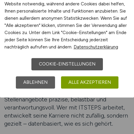
gesamten Bewerbungsprozess. Dazu gehören
Website notwendig, während andere Cookies dabei helfen,
CV-Review, Tech-Briefings, Datenarchitektur-
Ihnen personalisierte Inhalte und Funktionen anzubieten. Sie
Vergleiche und Vorbereitung auf technische
dienen außerdem anonymen Statistikzwecken. Wenn Sie auf
"Alle akzeptieren" klicken, stimmen Sie der Verwendung aller
Interviews. Wer Kafka erklärt, sollte auch seine
Cookies zu. Unter dem Link "Cookie-Einstellungen" am Ende
Limitierungen kennen. Wer Snowflake einsetzt,
jeder Seite können Sie Ihre Entscheidung jederzeit
sollte Performance-Muster analysieren können.
nachträglich aufrufen und ändern.
Datenschutzerklärung
Wir bereiten Sie darauf vor – inhaltlich und
methodisch. Zudem bringen wir Sie in Kontakt
COOKIE-EINSTELLUNGEN
mit Entscheidern: direkt, kompetent, ohne
unnötige Umwege. Unsere Kunden wissen, dass
Datenarchitektur keine Aufgabe für
ABLEHNEN
ALLE AKZEPTIEREN
Generalisten ist. Deshalb sind unsere
Stellenangebote präzise, belastbar und
verantwortungsvoll. Wer mit ITSTEPS arbeitet,
entwickelt seine Karriere nicht zufällig, sondern
gezielt – datenbasiert, wie es sich gehört.