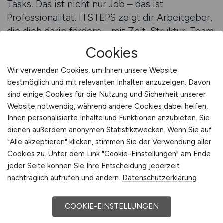
Tasks. Das ist nicht nur Job – das ist
Professionalität. ITSTEPS zeigt dir Arbeitgeber,
die dich darin fördern – mit Zeit, Struktur, Team
und Aufgaben. Nicht per Zufall – sondern mit
Cookies
Plan.
Wir verwenden Cookies, um Ihnen unsere Website
bestmöglich und mit relevanten Inhalten anzuzeigen. Davon
Zum Jobfinder
sind einige Cookies für die Nutzung und Sicherheit unserer
Website notwendig, während andere Cookies dabei helfen,
Ihnen personalisierte Inhalte und Funktionen anzubieten. Sie
Wie du in DevOps einsteigst oder
dienen außerdem anonymen Statistikzwecken. Wenn Sie auf
dich weiterentwickelst
"Alle akzeptieren" klicken, stimmen Sie der Verwendung aller
Cookies zu. Unter dem Link "Cookie-Einstellungen" am Ende
Du kommst vielleicht aus der
jeder Seite können Sie Ihre Entscheidung jederzeit
Systemadministration, aus dem Backend, aus
nachträglich aufrufen und ändern.
Datenschutzerklärung
dem Testbereich. Oder du bist noch ganz am
Anfang. Entscheidend ist: Du willst verstehen,
COOKIE-EINSTELLUNGEN
automatisieren, verbessern. Du willst Systeme