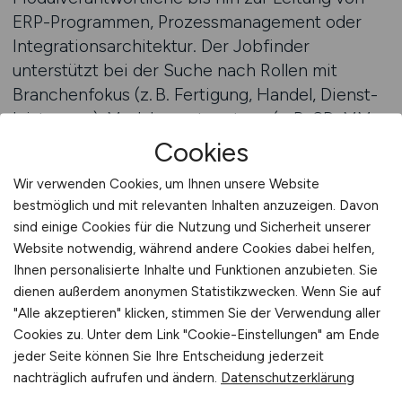
ERP-Programmen, Prozess­management oder
Integrations­architektur. Der Jobfinder
unterstützt bei der Suche nach Rollen mit
Branchen­fokus (z. B. Fertigung, Handel, Dienst­
leistungen), Modul­verantwortung (z. B. SD, MM,
FI/CO, HR, PP) oder Spezialisierungen in
Cookies
Schnittstellen- oder Reporting-Themen.
Wir verwenden Cookies, um Ihnen unsere Website
Wichtige Skills: Prozess­analyse, Change-
bestmöglich und mit relevanten Inhalten anzuzeigen. Davon
Management, SAP-Customizing, Release-
sind einige Cookies für die Nutzung und Sicherheit unserer
Management, Test­management, Template-
Website notwendig, während andere Cookies dabei helfen,
Entwicklung, Projekt­steuerung, Rechte- und
Ihnen personalisierte Inhalte und Funktionen anzubieten. Sie
Rollen­konzept, Schulungs­erstellung, Audit­
dienen außerdem anonymen Statistikzwecken. Wenn Sie auf
vorbereitung, sowie Kommunikation mit
"Alle akzeptieren" klicken, stimmen Sie der Verwendung aller
Fachbereichen und IT-Partnern. ERP-Jobs sind
Cookies zu. Unter dem Link "Cookie-Einstellungen" am Ende
jeder Seite können Sie Ihre Entscheidung jederzeit
keine Backoffice-Tätig­keiten – sondern
nachträglich aufrufen und ändern.
Datenschutzerklärung
tragende Rollen für betriebliche Steuerung und