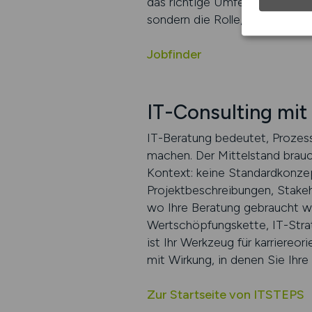
das richtige Umfeld. Unsere Pl
sondern die Rolle, die zu Ihrer
Jobfinder
IT-Consulting mit
IT-Beratung bedeutet, Prozes
machen. Der Mittelstand brauc
Kontext: keine Standardkonzep
Projektbeschreibungen, Stake
wo Ihre Beratung gebraucht wi
Wertschöpfungskette, IT-Strate
ist Ihr Werkzeug für karriereo
mit Wirkung, in denen Sie Ihre
Zur Startseite von ITSTEPS