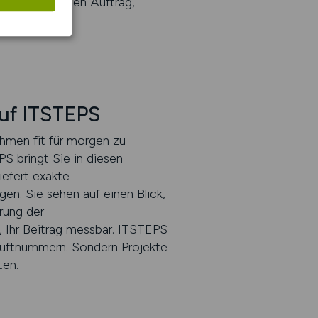
icht irgendeinen Auftrag,
auf ITSTEPS
hmen fit für morgen zu
S bringt Sie in diesen
iefert exakte
n. Sie sehen auf einen Blick,
rung der
, Ihr Beitrag messbar. ITSTEPS
e Luftnummern. Sondern Projekte
ten.