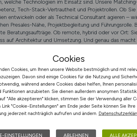
 welche Technologien im Einsatz sind. Unsere Matching-
tenz, Tech-Stack-Vertrautheit und Projektrollen. Ob Si
gien entwickeln oder als Technical Consultant agieren – wir
hen Presales-Nähe, Projektbegleitung und Führungsrolle. 
ste Beratungsaufträge. Ob remote, hybrid oder vor Ort: Si
ss auf Architektur und Umsetzung. Und genau das macht I
 finden
Cookies
nden Cookies, um Ihnen unsere Website bestmöglich und mit rele
nzuzeigen. Davon sind einige Cookies für die Nutzung und Sicherh
atung: ITSTEPS unterstützt Sie gez
otwendig, während andere Cookies dabei helfen, Ihnen personalisi
nd Funktionen anzubieten. Sie dienen außerdem anonymen Statisti
cht linear. ITSTEPS hilft Ihnen, Ihre Rolle zu definieren: Wo
uf "Alle akzeptieren" klicken, stimmen Sie der Verwendung aller C
g oder Partnertrack? Möchten Sie fachlich tiefer einsteigen
Link "Cookie-Einstellungen" am Ende jeder Seite können Sie Ihre
 nach Projekttyp, Industriefokus, Mandatsform und Reisean
ng jederzeit nachträglich aufrufen und ändern.
Datenschutzerklä
erung, Interviewstrukturierung und Pitch-Vorbereitung. W
ttelt, Workshops strukturiert und Akzeptanz sichert. Be
 zu entfalten. Ob als Inhouse-Berater oder für externe Ku
E-EINSTELLUNGEN
ABLEHNEN
ALLE AKZEP