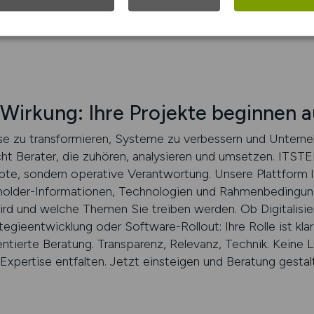
attform bietet Übersicht, Tiefe und Dynamik. Sie finden n
 Entwicklung passt.
 Wirkung: Ihre Projekte beginnen 
se zu transformieren, Systeme zu verbessern und Unterne
ht Berater, die zuhören, analysieren und umsetzen. ITSTEP
te, sondern operative Verantwortung. Unsere Plattform l
holder-Informationen, Technologien und Rahmenbedingunge
rd und welche Themen Sie treiben werden. Ob Digitalisie
gieentwicklung oder Software-Rollout: Ihre Rolle ist klar
rientierte Beratung. Transparenz, Relevanz, Technik. Kein
 Expertise entfalten. Jetzt einsteigen und Beratung gestal