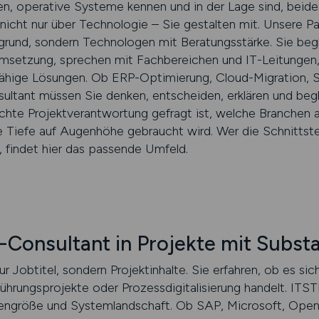
, operative Systeme kennen und in der Lage sind, beide
 nicht nur über Technologie – Sie gestalten mit. Unsere 
rgrund, sondern Technologen mit Beratungsstärke. Sie beg
Umsetzung, sprechen mit Fachbereichen und IT-Leitunge
fähige Lösungen. Ob ERP-Optimierung, Cloud-Migration, 
ultant müssen Sie denken, entscheiden, erklären und begl
echte Projektverantwortung gefragt ist, welche Branchen
 Tiefe auf Augenhöhe gebraucht wird. Wer die Schnittste
 findet hier das passende Umfeld.
T-Consultant in Projekte mit Subst
r Jobtitel, sondern Projektinhalte. Sie erfahren, ob es si
hrungsprojekte oder Prozessdigitalisierung handelt. ITST
engröße und Systemlandschaft. Ob SAP, Microsoft, Ope