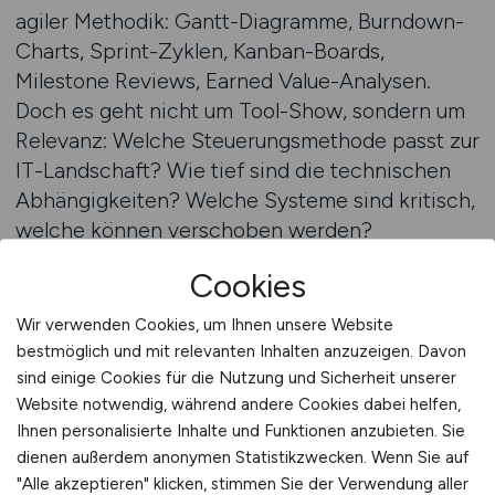
agiler Methodik: Gantt-Diagramme, Burndown-
Charts, Sprint-Zyklen, Kanban-Boards,
Milestone Reviews, Earned Value-Analysen.
Doch es geht nicht um Tool-Show, sondern um
Relevanz: Welche Steuerungsmethode passt zur
IT-Landschaft? Wie tief sind die technischen
Abhängigkeiten? Welche Systeme sind kritisch,
welche können verschoben werden?
Cookies
ITSTEPS bringt Klarheit in dieses Feld – mit
Stellenangeboten, die nicht nur methodische
Wir verwenden Cookies, um Ihnen unsere Website
Tools auflisten, sondern konkrete
bestmöglich und mit relevanten Inhalten anzuzeigen. Davon
Steuerungsverantwortung benennen.
sind einige Cookies für die Nutzung und Sicherheit unserer
Website notwendig, während andere Cookies dabei helfen,
Fachkräfte sehen bei uns, ob sie ein SAP-
Ihnen personalisierte Inhalte und Funktionen anzubieten. Sie
Migrationsprojekt mit mehreren Stakeholdern
dienen außerdem anonymen Statistikzwecken. Wenn Sie auf
führen oder eine agile Produktentwicklung mit
"Alle akzeptieren" klicken, stimmen Sie der Verwendung aller