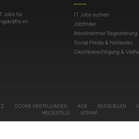
T Jobs für
IT Jobs suchen
ngskräfte im
Jobfinder
Arbeitnehmer Registrierung
Social Media & Networks
Gleichberechtigung & Vielfal
TZ
COOKIE-EINSTELLUNGEN
AGB
BILDQUELLEN
K
MELDESTELLE
SITEMAP
© 2026 ITSTEPS – ZIEGELER MEDIEN GMBH • Alle Rechte vorbehalten.