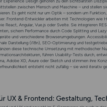
 Experience Design gehören zu den sichtbarsten Disziplin
ttstellen zwischen Mensch und Maschine – und stellen sic
ieren. Es geht nicht nur um Optik – sondern um Funktion, U
ser. Frontend-Entwickler arbeiten mit Technologien wie 
 React, Angular, Vue.js oder Svelte. Sie integrieren RE
en, sichern Performance durch Code Splitting und Lazy
räte und verschiedene Browser­umgebungen. Accessibili
onale Darstellung (i18n), SEO-Optimierung und testgetrieb
änzen diese technische Umsetzung mit methodischer Nutze
rmations­architekturen, führen Usability-Tests durch, ent
ma, Adobe XD, Axure oder Sketch und stimmen ihre Konz
reundlich­keit entsteht nicht zufällig – sie wird iterativ ge
ür UX & Frontend: Gestaltung, Tech