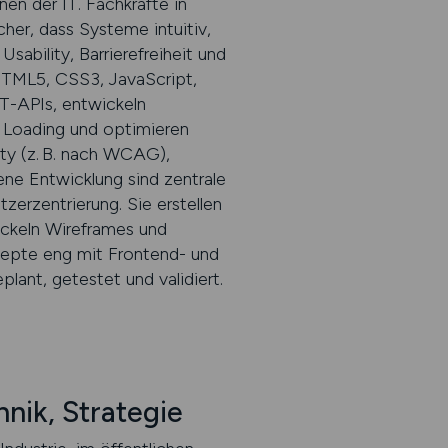
en der IT. Fachkräfte in
her, dass Systeme intuitiv,
sability, Barrierefreiheit und
HTML5, CSS3, JavaScript,
ST-APIs, entwickeln
 Loading und optimieren
ty (z. B. nach WCAG),
ene Entwicklung sind zentrale
r­zentrierung. Sie erstellen
wickeln Wireframes und
epte eng mit Frontend- und
plant, getestet und validiert.
nik, Strategie