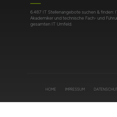
6.487 IT Stellenangebote suchen & finden: I
Akademiker und technische Fach- und Führu
gesamten IT Umfeld.
HOME
IMPRESSUM
DATENSCHU