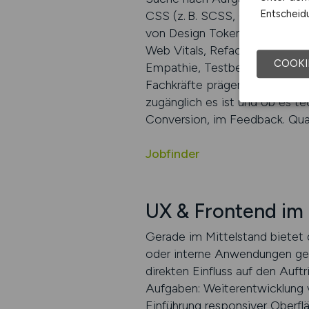
Entscheidu
CSS (z. B. SCSS, CSS Modules)
von Design Tokens, Barrierefr
Web Vitals, Refactoring beste
COOKI
Empathie, Testbereitschaft, K
Fachkräfte prägen das Nutzerer
zugänglich es ist und ob es tec
Conversion, im Feedback. Qual
Jobfinder
UX & Frontend im 
Gerade im Mittelstand bietet 
oder interne Anwendungen gew
direkten Einfluss auf den Auf
Aufgaben: Weiterentwicklung 
Einführung responsiver Oberflä