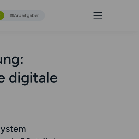
r
Arbeitgeber
ung:
e digitale
 System