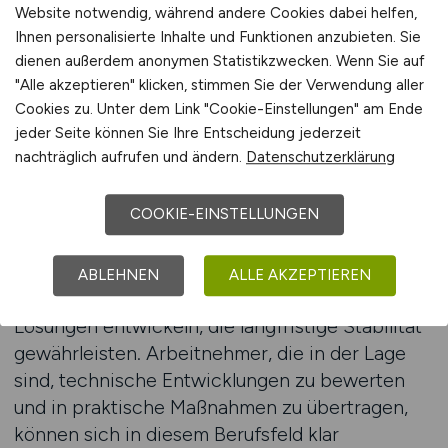
Aufgabenfelder, die innovative
Website notwendig, während andere Cookies dabei helfen,
Herangehensweisen erfordern und Raum für
Ihnen personalisierte Inhalte und Funktionen anzubieten. Sie
Spezialisierungen bieten.
dienen außerdem anonymen Statistikzwecken. Wenn Sie auf
"Alle akzeptieren" klicken, stimmen Sie der Verwendung aller
Arbeitnehmer können sich durch
Cookies zu. Unter dem Link "Cookie-Einstellungen" am Ende
jeder Seite können Sie Ihre Entscheidung jederzeit
kontinuierliche Weiterbildung neue Kenntnisse
nachträglich aufrufen und ändern.
Datenschutzerklärung
aneignen und so neue berufliche Perspektiven
erschließen. Themen wie Angriffserkennung,
COOKIE-EINSTELLUNGEN
forensische Analyse oder die Optimierung von
Sicherheitsrichtlinien gewinnen zunehmend an
Bedeutung. Unternehmen benötigen
ABLEHNEN
ALLE AKZEPTIEREN
Fachkräfte, die Risiken frühzeitig erkennen und
Lösungen entwickeln, die langfristige Stabilität
gewährleisten. Arbeitnehmer, die in der Lage
sind, technische Entwicklungen zu bewerten
und in praktische Maßnahmen zu übertragen,
können sich in diesem Berufsfeld klar