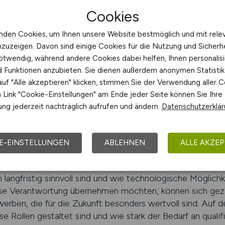
 finden
Cookies
n in der Produktentwicklung
nden Cookies, um Ihnen unsere Website bestmöglich und mit rele
nzuzeigen. Davon sind einige Cookies für die Nutzung und Sicherh
sierung und die Entwicklung moderner Technologien ergeb
otwendig, während andere Cookies dabei helfen, Ihnen personalisi
twicklung. Unternehmen arbeiten daran, bestehende Platt
nd Funktionen anzubieten. Sie dienen außerdem anonymen Statisti
 vollständig neue Produkte auf den Markt zu bringen. Die
uf "Alle akzeptieren" klicken, stimmen Sie der Verwendung aller C
riert denken und technische Abläufe verstehen, verstärkt 
Link "Cookie-Einstellungen" am Ende jeder Seite können Sie Ihre
sbesondere dort, wo Unternehmen neue Methoden einführ
ng jederzeit nachträglich aufrufen und ändern.
Datenschutzerklä
n möchten. Arbeitnehmer, die sich frühzeitig mit Trends 
 beruflich positionieren.
E-EINSTELLUNGEN
ABLEHNEN
ALLE AKZEP
arin, dass Produktentwicklung zunehmend als strategisch
eute nicht nur die Umsetzung neuer Funktionen, sondern 
 langfristig sinnvoll sind und wie technologische Möglic
ese Verantwortung übernehmen möchten, können sich gezie
erben, die für die Zukunft besonders wertvoll sind. Auf d
iese Rollen gestaltet sind und wie stark der Bedarf an qual