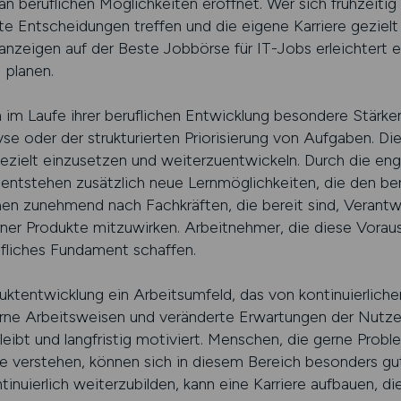
n beruflichen Möglichkeiten eröffnet. Wer sich frühzeiti
te Entscheidungen treffen und die eigene Karriere gezielt 
anzeigen auf der Beste Jobbörse für IT-Jobs erleichtert e
 planen.
im Laufe ihrer beruflichen Entwicklung besondere Stärken,
se oder der strukturierten Priorisierung von Aufgaben. D
gezielt einzusetzen und weiterzuentwickeln. Durch die e
ntstehen zusätzlich neue Lernmöglichkeiten, die den ber
chen zunehmend nach Fachkräften, die bereit sind, Veran
ner Produkte mitzuwirken. Arbeitnehmer, die diese Voraus
rufliches Fundament schaffen.
duktentwicklung ein Arbeitsumfeld, das von kontinuierlich
ne Arbeitsweisen und veränderte Erwartungen der Nutzer
leibt und langfristig motiviert. Menschen, die gerne Prob
e verstehen, können sich in diesem Bereich besonders gut 
ntinuierlich weiterzubilden, kann eine Karriere aufbauen, di