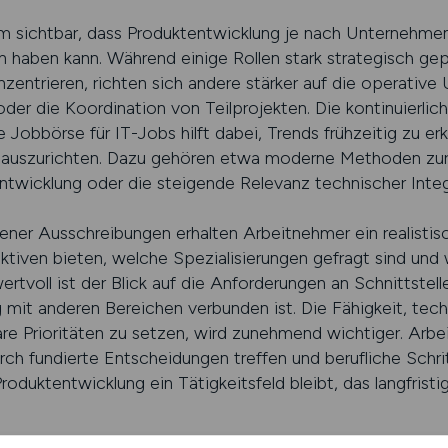
 sichtbar, dass Produktentwicklung je nach Unternehm
 haben kann. Während einige Rollen stark strategisch gepr
nzentrieren, richten sich andere stärker auf die operativ
der die Koordination von Teilprojekten. Die kontinuierlic
Jobbörse für IT-Jobs hilft dabei, Trends frühzeitig zu e
lt auszurichten. Dazu gehören etwa moderne Methoden zur
ntwicklung oder die steigende Relevanz technischer Inte
ener Ausschreibungen erhalten Arbeitnehmer ein realistis
ektiven bieten, welche Spezialisierungen gefragt sind und 
rtvoll ist der Blick auf die Anforderungen an Schnittstell
mit anderen Bereichen verbunden ist. Die Fähigkeit, techn
lare Prioritäten zu setzen, wird zunehmend wichtiger. Arb
ch fundierte Entscheidungen treffen und berufliche Schri
Produktentwicklung ein Tätigkeitsfeld bleibt, das langfristi