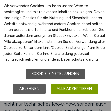
Weiterentwicklung digitaler Systeme
Wir verwenden Cookies, um Ihnen unsere Website
interessieren, können sich hier besonders gut
bestmöglich und mit relevanten Inhalten anzuzeigen. Davon
positionieren. Neue Perspektiven ergeben sich
sind einige Cookies für die Nutzung und Sicherheit unserer
vor allem dort, wo moderne Plattformen
Website notwendig, während andere Cookies dabei helfen,
weiterentwickelt, Architekturen neu gedacht
Ihnen personalisierte Inhalte und Funktionen anzubieten. Sie
dienen außerdem anonymen Statistikzwecken. Wenn Sie auf
oder bestehende Systeme optimiert werden.
"Alle akzeptieren" klicken, stimmen Sie der Verwendung aller
Menschen, die vorausschauend denken und
Cookies zu. Unter dem Link "Cookie-Einstellungen" am Ende
technologische Trends frühzeitig erkennen,
jeder Seite können Sie Ihre Entscheidung jederzeit
können ihre berufliche Zukunft gezielt
nachträglich aufrufen und ändern.
Datenschutzerklärung
gestalten.
COOKIE-EINSTELLUNGEN
Auf dem Jobportal Nr. 1 für IT-Jobs zeigt sich,
dass SaaS-Fachkräfte zunehmend in
ABLEHNEN
ALLE AKZEPTIEREN
übergreifende strategische Projekte
eingebunden werden. Unternehmen erwarten
nicht nur technisches Know-how, sondern auch
ein tiefes Verständnis dafür, wie cloudbasierte