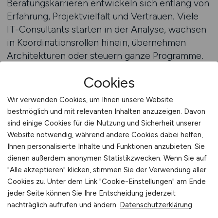
Beratungskarrieren entwickeln sich entlang von
Erfahrung, Projektvielfalt und Vertrauen. Viele
IT-Consultants starten in der Analyse, wachsen
in Koordinationsrollen hinein, übernehmen
Architekturen oder steuern ganze Programme.
Dabei verschiebt sich die Rolle vom
Cookies
technischen Sparringspartner zum
strategischen Impulsgeber. Der Jobfinder hilft,
Wir verwenden Cookies, um Ihnen unsere Website
passende Einstiegs- und
bestmöglich und mit relevanten Inhalten anzuzeigen. Davon
Entwicklungsmöglichkeiten zu finden: ob als
sind einige Cookies für die Nutzung und Sicherheit unserer
Inhouse-Berater, in der Projektberatung oder im
Website notwendig, während andere Cookies dabei helfen,
externen Consulting. Filter wie Branche,
Ihnen personalisierte Inhalte und Funktionen anzubieten. Sie
dienen außerdem anonymen Statistikzwecken. Wenn Sie auf
Systemlandschaft, Methodik oder
"Alle akzeptieren" klicken, stimmen Sie der Verwendung aller
Reisebereitschaft helfen bei der Auswahl. Wer
Cookies zu. Unter dem Link "Cookie-Einstellungen" am Ende
sich hier gezielt positioniert, kann sich als
jeder Seite können Sie Ihre Entscheidung jederzeit
vertrauensvoller IT-Partner etablieren. In der
nachträglich aufrufen und ändern.
Datenschutzerklärung
Beratung zählt nicht nur Wissen, sondern