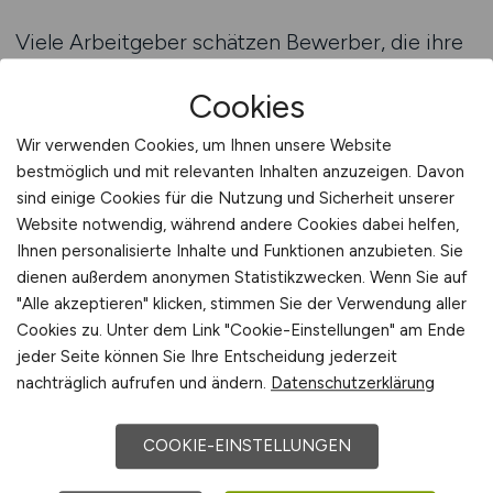
Viele Arbeitgeber schätzen Bewerber, die ihre
Work-Life-Balance ernst nehmen und damit
Cookies
langfristig produktiv und motiviert bleiben.
ITSTEPS hilft dir, passende Stellenanzeigen zu
Wir verwenden Cookies, um Ihnen unsere Website
finden und dich optimal zu präsentieren.
bestmöglich und mit relevanten Inhalten anzuzeigen. Davon
sind einige Cookies für die Nutzung und Sicherheit unserer
Stellenanzeigen auf ITSTEPS
Website notwendig, während andere Cookies dabei helfen,
Ihnen personalisierte Inhalte und Funktionen anzubieten. Sie
dienen außerdem anonymen Statistikzwecken. Wenn Sie auf
"Alle akzeptieren" klicken, stimmen Sie der Verwendung aller
FAQ: Häufige Fragen zur Work-
Cookies zu. Unter dem Link "Cookie-Einstellungen" am Ende
Life-Balance in der IT
jeder Seite können Sie Ihre Entscheidung jederzeit
nachträglich aufrufen und ändern.
Datenschutzerklärung
Warum ist Work-Life-Balance gerade in der IT
wichtig?
COOKIE-EINSTELLUNGEN
Die IT-Branche ist oft von hohem Tempo,
komplexen Projekten und wechselnden