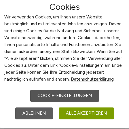
Cookies
Profil
Wir verwenden Cookies, um Ihnen unsere Website
Abgeschlossene IT-Ausbildung oder
bestmöglich und mit relevanten Inhalten anzuzeigen. Davon
vergleichbares Studium mit
sind einige Cookies für die Nutzung und Sicherheit unserer
Website notwendig, während andere Cookies dabei helfen,
fundierter Berufserfahrung im IT-
Ihnen personalisierte Inhalte und Funktionen anzubieten. Sie
Bereich
dienen außerdem anonymen Statistikzwecken. Wenn Sie auf
Fundierte Kenntnisse in DHCP, Azure
"Alle akzeptieren" klicken, stimmen Sie der Verwendung aller
und Cloud Migration sowie ein breites
Cookies zu. Unter dem Link "Cookie-Einstellungen" am Ende
Verständnis für IT-Infrastrukturthemen
jeder Seite können Sie Ihre Entscheidung jederzeit
Analytisches und lösungsorientiertes
nachträglich aufrufen und ändern.
Datenschutzerklärung
Arbeiten, gepaart mit einem
ausgeprägten Zukunftsblick und
COOKIE-EINSTELLUNGEN
Innovationsgeist
Empathische Persönlichkeit, die sowohl
ABLEHNEN
ALLE AKZEPTIEREN
teamorientiert als auch
durchsetzungsstark agiert