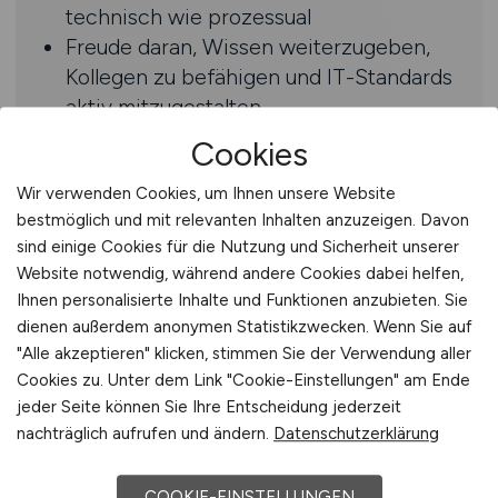
technisch wie prozessual
Freude daran, Wissen weiterzugeben,
Kollegen zu befähigen und IT-Standards
aktiv mitzugestalten
Die Fähigkeit, technische Themen klar
Cookies
und verständlich zu erklären - auch für
nicht-technische Stakeholder
Wir verwenden Cookies, um Ihnen unsere Website
bestmöglich und mit relevanten Inhalten anzuzeigen. Davon
sind einige Cookies für die Nutzung und Sicherheit unserer
Benefits
Website notwendig, während andere Cookies dabei helfen,
Ihnen personalisierte Inhalte und Funktionen anzubieten. Sie
Sicherer Einstieg: Unbefristeter
dienen außerdem anonymen Statistikzwecken. Wenn Sie auf
Arbeitsvertrag und 30 Tage Urlaub - für
"Alle akzeptieren" klicken, stimmen Sie der Verwendung aller
echte Planungssicherheit
Cookies zu. Unter dem Link "Cookie-Einstellungen" am Ende
Flexibilität pur: Mobiles Arbeiten bis zu
jeder Seite können Sie Ihre Entscheidung jederzeit
2 Tagen pro Woche möglich - Du
nachträglich aufrufen und ändern.
Datenschutzerklärung
entscheidest, wo Du am produktivsten
bist
COOKIE-EINSTELLUNGEN