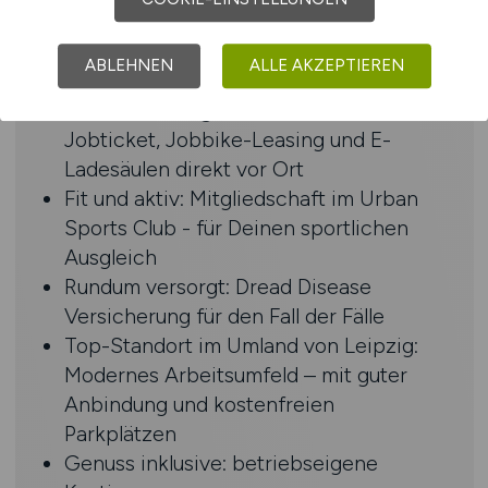
Familienfreundlich: Zuschuss zur
Kinderbetreuung für Deine Kleinen im
ABLEHNEN
ALLE AKZEPTIEREN
Kindergarten
Mobil unterwegs: 100% Zuschuss zum
Jobticket, Jobbike-Leasing und E-
Ladesäulen direkt vor Ort
Fit und aktiv: Mitgliedschaft im Urban
Sports Club - für Deinen sportlichen
Ausgleich
Rundum versorgt: Dread Disease
Versicherung für den Fall der Fälle
Top-Standort im Umland von Leipzig:
Modernes Arbeitsumfeld – mit guter
Anbindung und kostenfreien
Parkplätzen
Genuss inklusive: betriebseigene