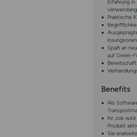
Erfahrung i
Verwendung 
Praktische 
Begrifflichk
Ausgeprägte
lösungsorien
Spaß an neu
auf Green-Fi
Bereitschaft
Verhandlung
Benefits
Als Softwar
Transportma
Ihr Job wird
Produkt akti
Sie erarbei