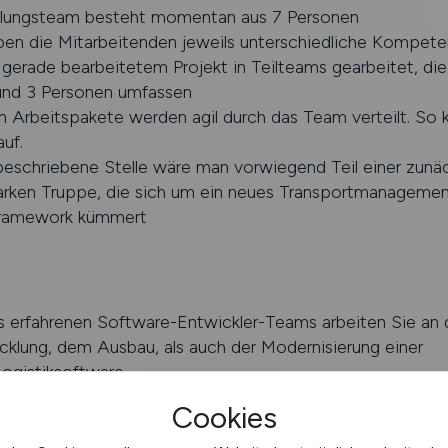
lungsteam besteht momentan aus 7 Personen
en die Mitarbeitenden jeweils unterschiedliche Kompete
 gerade bearbeitetem Projekt in Teilteams gearbeitet, di
und 3 Personen umfassen
n Arbeitspakete werden agil durch das Team verteilt. So
uf.
 beschriebene Stelle wäre man vorwiegend Teil einer zunä
arken Truppe, die sich um ein neues Transportmanageme
Framework kümmert
es erfahrenen Software-Entwickler-Teams arbeiten Sie an 
klung, dem Ausbau, als auch der Modernisierung einer
ogistiksoftware
ßgeblich an der Neuentwicklung modernster Teil- und
Cookies
smodule eines Transportmanagementsystems beteiligt un
 dieses aktiv mitzugestalten.