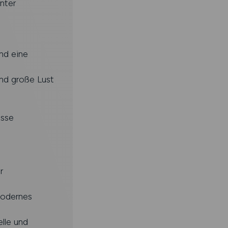
nter
nd eine
nd große Lust
isse
r
 modernes
lle und