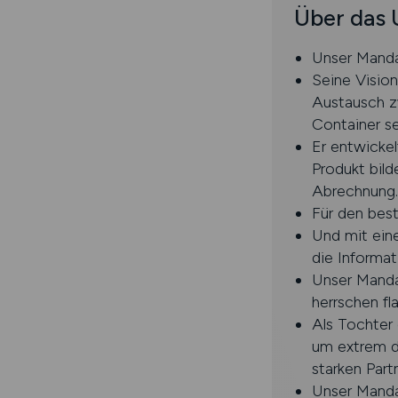
Über das
Unser Manda
Seine Vision
Austausch z
Container se
Er entwickel
Produkt bild
Abrechnung.
Für den bes
Und mit ein
die Informa
Unser Mandan
herrschen f
Als Tochter 
um extrem dy
starken Part
Unser Mandan