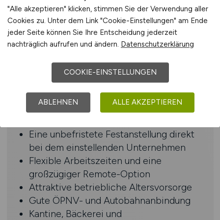
Profil ab
"Alle akzeptieren" klicken, stimmen Sie der Verwendung aller
Bereitschaft zu gelegentlichen
Cookies zu. Unter dem Link "Cookie-Einstellungen" am Ende
Dienstreisen und einer
jeder Seite können Sie Ihre Entscheidung jederzeit
Sicherheitsüberprüfung
nachträglich aufrufen und ändern.
Datenschutzerklärung
Verhandlungssichere Deutschkenntnisse
in Wort und Schrift, Englischkenntnisse
COOKIE-EINSTELLUNGEN
wünschenswert
ABLEHNEN
ALLE AKZEPTIEREN
Benefits
Eine unbefristete Festanstellung direkt
bei dem einstellenden Unternehmen
Flexible Arbeitszeiten und eine
großzügiger Remote-Option
Attraktive betriebliche Altersvorsorge
Gute ÖPNV- und Autobahnanbindung
Kantine, Bäckerei und