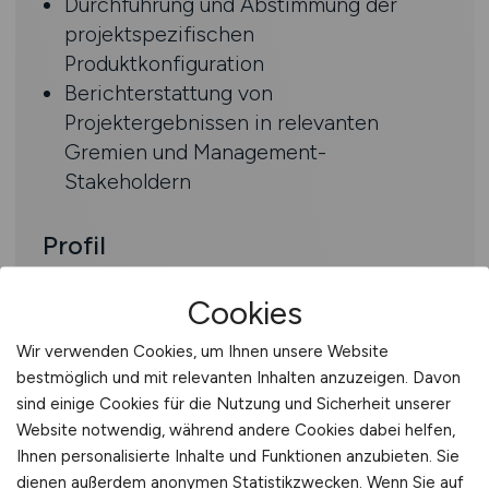
Durchführung und Abstimmung der
projektspezifischen
Produktkonfiguration
Berichterstattung von
Projektergebnissen in relevanten
Gremien und Management-
Stakeholdern
Profil
Abgeschlossenes Studium im Bereich
Cookies
Wirtschaftsinformatik oder eine
abgeschlossene Berufsausbildung
Wir verwenden Cookies, um Ihnen unsere Website
Fundierte Berufserfahrung in der
bestmöglich und mit relevanten Inhalten anzuzeigen. Davon
sind einige Cookies für die Nutzung und Sicherheit unserer
Umsetzung von Software-Projekten
Website notwendig, während andere Cookies dabei helfen,
Eine hohe Kundenorientierung und
Ihnen personalisierte Inhalte und Funktionen anzubieten. Sie
schnelle Auffassungsgabe runden Ihr
dienen außerdem anonymen Statistikzwecken. Wenn Sie auf