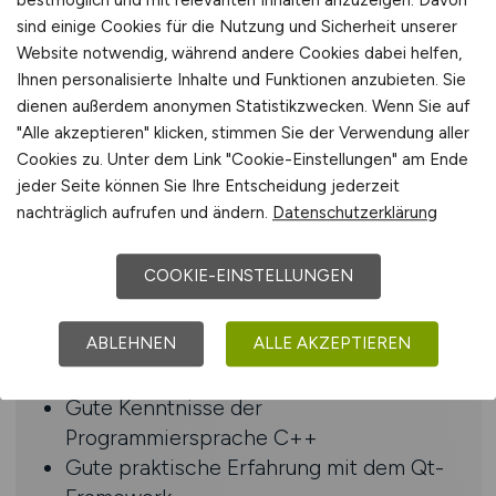
Profil
sind einige Cookies für die Nutzung und Sicherheit unserer
Website notwendig, während andere Cookies dabei helfen,
Erfolgreich abgeschlossenes
Ihnen personalisierte Inhalte und Funktionen anzubieten. Sie
Bachelorstudium der Informatik oder
dienen außerdem anonymen Statistikzwecken. Wenn Sie auf
"Alle akzeptieren" klicken, stimmen Sie der Verwendung aller
eine vergleichbare Qualifikation
Cookies zu. Unter dem Link "Cookie-Einstellungen" am Ende
Berufserfahrung in der
jeder Seite können Sie Ihre Entscheidung jederzeit
Softwareentwicklung
nachträglich aufrufen und ändern.
Datenschutzerklärung
Sehr gute Kenntnisse in
Programmierung und Softwaredesign
COOKIE-EINSTELLUNGEN
mit einer objektorientierten
Programmiersprache
ABLEHNEN
ALLE AKZEPTIEREN
Sehr gute fachbezogene
Englischkenntnisse in Wort und Schrift
Gute Kenntnisse der
Programmiersprache C++
Gute praktische Erfahrung mit dem Qt-