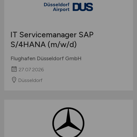
Sonstige
Österreich
Schweiz
Europa
IT Servicemanager SAP
International
S/4HANA
(m/w/d)
Flughafen Düsseldorf GmbH
27.07.2026
Düsseldorf