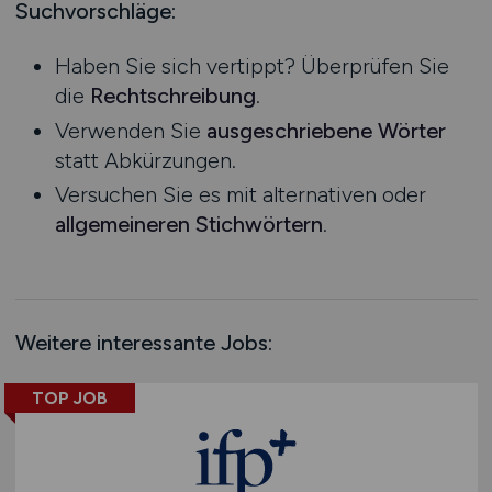
Mecklenburg-Vorpommern
Suchvorschläge:
SAP / ERP Beratung
Ausbildung / Studium
Niedersachsen
SAP / ERP Entwicklung
Praktikum
Haben Sie sich vertippt? Überprüfen Sie
Nordrhein-Westfalen
Social Media
die
Rechtschreibung
.
Rheinland-Pfalz
Softwareentwicklung
Verwenden Sie
ausgeschriebene Wörter
Saarland
System- & Netzwerkadministration
statt Abkürzungen.
Sachsen
Technische Dokumentation
Versuchen Sie es mit alternativen oder
Sachsen-Anhalt
Telekommunikation
allgemeineren Stichwörtern
.
Schleswig-Holstein
Webentwicklung
Thüringen
Wirtschaftsinformatik
Deutschlandweit
Sonstige
Österreich
Weitere interessante Jobs:
Schweiz
Europa
TOP JOB
International