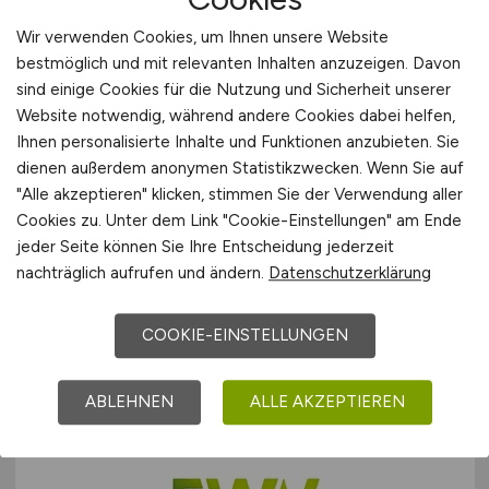
Wir verwenden Cookies, um Ihnen unsere Website
bestmöglich und mit relevanten Inhalten anzuzeigen. Davon
sind einige Cookies für die Nutzung und Sicherheit unserer
Website notwendig, während andere Cookies dabei helfen,
Ihnen personalisierte Inhalte und Funktionen anzubieten. Sie
dienen außerdem anonymen Statistikzwecken. Wenn Sie auf
Super User SAP ERP EWM &
"Alle akzeptieren" klicken, stimmen Sie der Verwendung aller
Cookies zu. Unter dem Link "Cookie-Einstellungen" am Ende
Yard
(m/w/d)
jeder Seite können Sie Ihre Entscheidung jederzeit
nachträglich aufrufen und ändern.
Datenschutzerklärung
Sindra Übach-Palenberg GmbH & Co. KG
31.07.2026
COOKIE-EINSTELLUNGEN
Übach-Palenberg
ABLEHNEN
ALLE AKZEPTIEREN