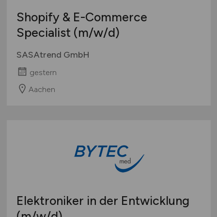
Schweiz
Shopify & E-Commerce
Europa
Specialist
(m/w/d)
International
SASAtrend GmbH
gestern
Aachen
Elektroniker in der Entwicklung
(m/w/d)