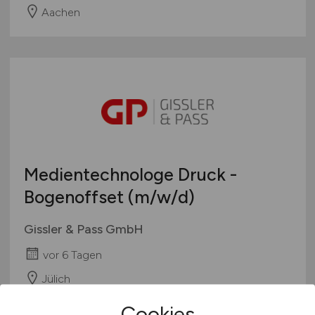
Aachen
Medientechnologe Druck -
Bogenoffset
(m/w/d)
Gissler & Pass GmbH
vor 6 Tagen
Jülich
Cookies