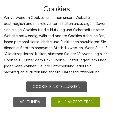
31.07.2026
Cookies
Rosenheim
Wir verwenden Cookies, um Ihnen unsere Website
bestmöglich und mit relevanten Inhalten anzuzeigen. Davon
sind einige Cookies für die Nutzung und Sicherheit unserer
Website notwendig, während andere Cookies dabei helfen,
Ihnen personalisierte Inhalte und Funktionen anzubieten. Sie
dienen außerdem anonymen Statistikzwecken. Wenn Sie auf
"Alle akzeptieren" klicken, stimmen Sie der Verwendung aller
Cookies zu. Unter dem Link "Cookie-Einstellungen" am Ende
jeder Seite können Sie Ihre Entscheidung jederzeit
SAP Consultant L2O (Lead-to-
nachträglich aufrufen und ändern.
Datenschutzerklärung
Order)
(m/w/d)
COOKIE-EINSTELLUNGEN
Brückner Corporate Services GmbH
29.07.2026
ABLEHNEN
ALLE AKZEPTIEREN
Siegsdorf