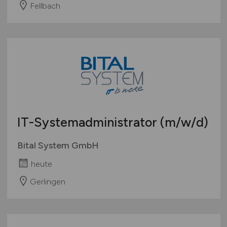
Sonstige
Fellbach
Österreich
Schweiz
Europa
International
IT-Systemadministrator
(m/w/d)
Bital System GmbH
heute
Gerlingen