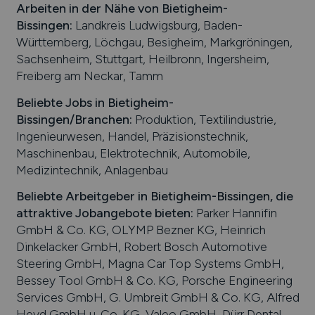
Arbeiten in der Nähe von
Bietigheim-
Bissingen
:
Landkreis Ludwigsburg, Baden-
Württemberg, Löchgau, Besigheim, Markgröningen,
Sachsenheim, Stuttgart, Heilbronn, Ingersheim,
Freiberg am Neckar, Tamm
Beliebte Jobs in
Bietigheim-
Bissingen
/Branchen
:
Produktion, Textilindustrie,
Ingenieurwesen, Handel, Präzisionstechnik,
Maschinenbau, Elektrotechnik, Automobile,
Medizintechnik, Anlagenbau
Beliebte Arbeitgeber in
Bietigheim-Bissingen
, die
attraktive Jobangebote bieten
:
Parker Hannifin
GmbH & Co. KG, OLYMP Bezner KG, Heinrich
Dinkelacker GmbH, Robert Bosch Automotive
Steering GmbH, Magna Car Top Systems GmbH,
Bessey Tool GmbH & Co. KG, Porsche Engineering
Services GmbH, G. Umbreit GmbH & Co. KG, Alfred
Heyd GmbH u. Co. KG, Valeo GmbH, Dürr Dental