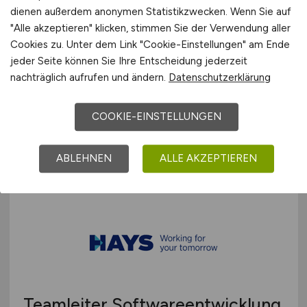
dienen außerdem anonymen Statistikzwecken. Wenn Sie auf
"Alle akzeptieren" klicken, stimmen Sie der Verwendung aller
SAP Inhouse Consultant
(w/m/d)
Cookies zu. Unter dem Link "Cookie-Einstellungen" am Ende
jeder Seite können Sie Ihre Entscheidung jederzeit
Compliance
nachträglich aufrufen und ändern.
Datenschutzerklärung
CeramTec GmbH
COOKIE-EINSTELLUNGEN
vor 5 Tagen
Plochingen
ABLEHNEN
ALLE AKZEPTIEREN
Teamleiter Softwareentwicklung