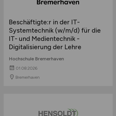
Schweiz
Europa
Beschäftigte:r in der IT-
International
Systemtechnik
(w/m/d)
für die
IT- und Medientechnik -
Digitalisierung der Lehre
Hochschule Bremerhaven
01.08.2026
Bremerhaven