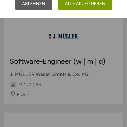
ABLEHNEN
ALLE AKZEPTIEREN
Software-Engineer (w | m | d)
J. MÜLLER Weser GmbH & Co. KG
24.07.2026
Brake