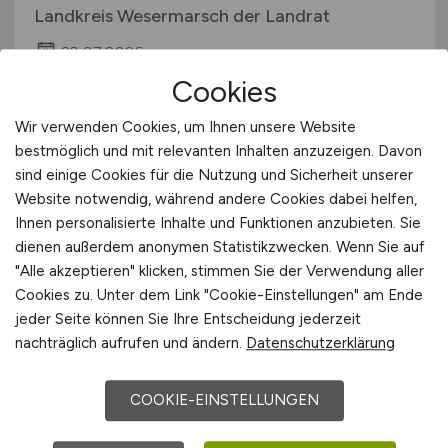
Landkreis Wesermarsch der Landrat
29.07.2026
Cookies
Brake
Wir verwenden Cookies, um Ihnen unsere Website
bestmöglich und mit relevanten Inhalten anzuzeigen. Davon
sind einige Cookies für die Nutzung und Sicherheit unserer
Website notwendig, während andere Cookies dabei helfen,
Ihnen personalisierte Inhalte und Funktionen anzubieten. Sie
dienen außerdem anonymen Statistikzwecken. Wenn Sie auf
"Alle akzeptieren" klicken, stimmen Sie der Verwendung aller
Cookies zu. Unter dem Link "Cookie-Einstellungen" am Ende
Software-Engineer (w | m | d)
jeder Seite können Sie Ihre Entscheidung jederzeit
nachträglich aufrufen und ändern.
Datenschutzerklärung
J. MÜLLER Weser GmbH & Co. KG
24.07.2026
COOKIE-EINSTELLUNGEN
Brake