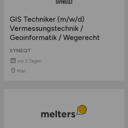
Schweiz
Europa
GIS Techniker
(m/w/d)
International
Vermessungstechnik /
Geoinformatik / Wegerecht
SYNEQT
vor 2 Tagen
Marl