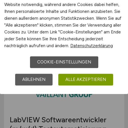
Duales Studium Bachelor of
Website notwendig, während andere Cookies dabei helfen,
Science Wirtschaftsinformatik
Ihnen personalisierte Inhalte und Funktionen anzubieten. Sie
dienen außerdem anonymen Statistikzwecken. Wenn Sie auf
(w|m|d) – Duisburg (01.08.2027)
"Alle akzeptieren" klicken, stimmen Sie der Verwendung aller
Cookies zu. Unter dem Link "Cookie-Einstellungen" am Ende
TARGOBANK
jeder Seite können Sie Ihre Entscheidung jederzeit
vor 5 Tagen
nachträglich aufrufen und ändern.
Datenschutzerklärung
Duisburg
COOKIE-EINSTELLUNGEN
ABLEHNEN
ALLE AKZEPTIEREN
LabVIEW Softwareentwickler