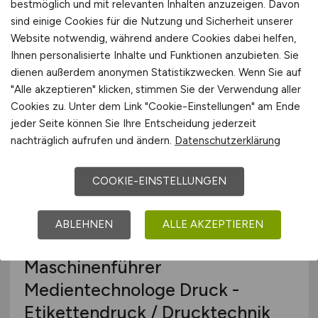
bestmöglich und mit relevanten Inhalten anzuzeigen. Davon
sind einige Cookies für die Nutzung und Sicherheit unserer
Website notwendig, während andere Cookies dabei helfen,
Ihnen personalisierte Inhalte und Funktionen anzubieten. Sie
dienen außerdem anonymen Statistikzwecken. Wenn Sie auf
"Alle akzeptieren" klicken, stimmen Sie der Verwendung aller
Softwareentwickler
(m/w/d)
Cookies zu. Unter dem Link "Cookie-Einstellungen" am Ende
jeder Seite können Sie Ihre Entscheidung jederzeit
Fette Compacting GmbH
nachträglich aufrufen und ändern.
Datenschutzerklärung
21.07.2026
Schwarzenbek bei Hamburg
COOKIE-EINSTELLUNGEN
ABLEHNEN
ALLE AKZEPTIEREN
Maschinenführer
Medientechnologe Druck -
Etikettendruck / Drucktechnik