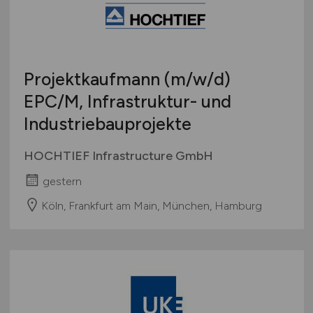
Sonstige
Österreich
Schweiz
Europa
Projektkaufmann
(m/w/d)
International
EPC/M, Infrastruktur- und
Industriebauprojekte
HOCHTIEF Infrastructure GmbH
gestern
Köln, Frankfurt am Main, München, Hamburg