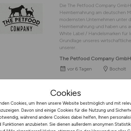
Die The Petfood Company GmbH i
Heimtiernahrung am deutschen Ma
modernsten Unternehmen unter d
Heimtiernahrung und haben uns a
White Label / Handelsmarken für I
Grundlage unseres wirtschaftliche
unserer...
The Petfood Company Gmb
vor 6 Tagen
Bocholt
Cookies
SPS-
nden Cookies, um Ihnen unsere Website bestmöglich und mit rele
nzuzeigen. Davon sind einige Cookies für die Nutzung und Sicherh
Programmierer/Autom
otwendig, während andere Cookies dabei helfen, Ihnen personalisi
(m/w/d)
nd Funktionen anzubieten. Sie dienen außerdem anonymen Statisti