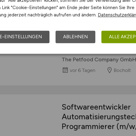
uf "Alle akzeptieren" klicken, stimmen Sie der Verwendung aller C
Die The Petfood Company GmbH i
Link "Cookie-Einstellungen" am Ende jeder Seite können Sie Ihre
Heimtiernahrung am deutschen Ma
ng jederzeit nachträglich aufrufen und ändern.
Datenschutzerklä
modernsten Unternehmen unter d
Heimtiernahrung und haben uns a
White Label / Handelsmarken für I
E-EINSTELLUNGEN
ABLEHNEN
ALLE AKZEP
Grundlage unseres wirtschaftliche
unserer...
The Petfood Company Gmb
vor 6 Tagen
Bocholt
Softwareentwickler
Automatisierungstech
Programmierer
(m/w