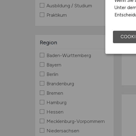
Wenn Sie a
Ausbildung / Studium
Unter dem 
Entscheidu
Praktikum
COOKI
Region
Baden-Württemberg
Bayern
Berlin
Brandenburg
Bremen
Hamburg
Hessen
Mecklenburg-Vorpommern
Niedersachsen