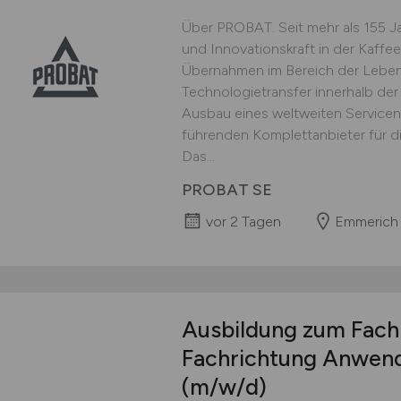
Über PROBAT. Seit mehr als 155 J
und Innovationskraft in der Kaffee
Übernahmen im Bereich der Lebens
Technologietransfer innerhalb d
Ausbau eines weltweiten Service
führenden Komplettanbieter für di
Das...
PROBAT SE
vor 2 Tagen
Emmerich
Ausbildung zum Fachi
Fachrichtung Anwen
(m/w/d)