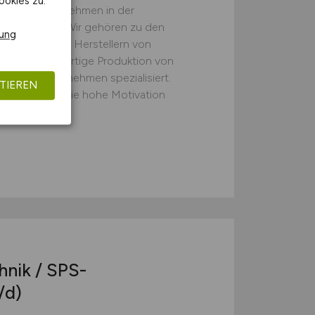
ookies zu.
st als Unternehmen in der
rkt gesetzt. Wir gehören zu den
rung
en deutschen Herstellern von
uf die hochwertige Produktion von
ndustrieunternehmen spezialisiert.
TIEREN
n Erfolgs ist die hohe Motivation
H
nik / SPS-
/d)