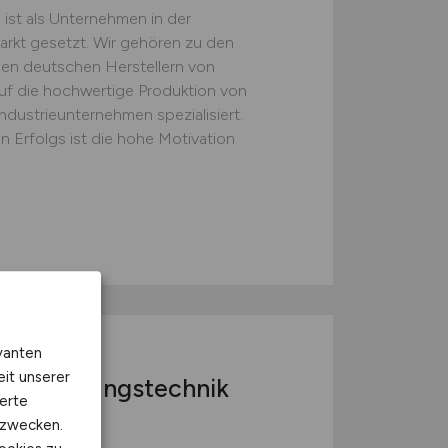
st als Unternehmen in der
rkt gesetzt. Wir gehören zu den
en deutschen Herstellern von
uf die hochwertige Produktion von
ndustrieunternehmen spezialisiert.
n Erfolgs ist die hohe Motivation
H
vanten
eit unserer
atisierungstechnik
erte
kzwecken.