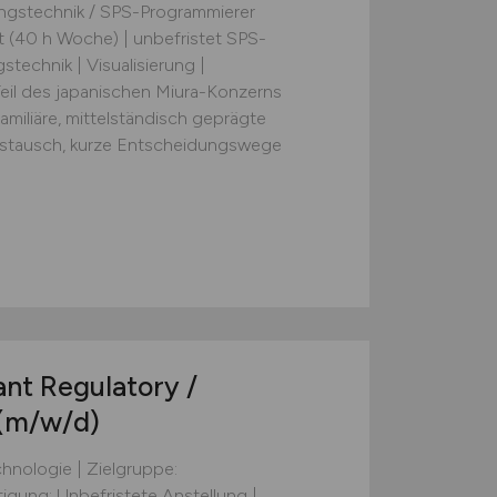
ngstechnik / SPS-Programmierer
it (40 h Woche) | unbefristet SPS-
technik | Visualisierung |
eil des japanischen Miura-Konzerns
miliäre, mittelständisch geprägte
ustausch, kurze Entscheidungswege
nt Regulatory /
(m/w/d)
hnologie | Zielgruppe:
tigung: Unbefristete Anstellung |