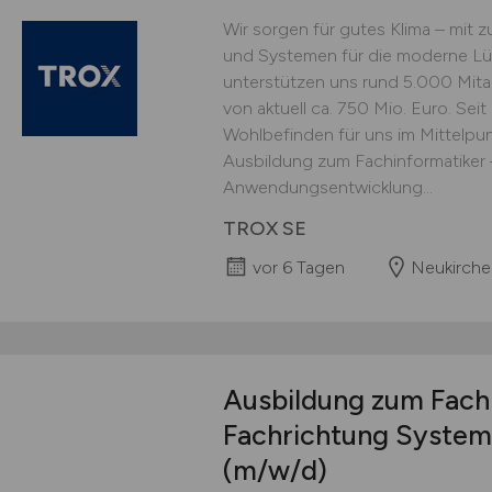
Wir sorgen für gutes Klima – mit
und Systemen für die moderne Lüf
unterstützen uns rund 5.000 Mit
von aktuell ca. 750 Mio. Euro. Sei
Wohlbefinden für uns im Mittelpun
Ausbildung zum Fachinformatiker 
Anwendungsentwicklung...
TROX SE
vor 6 Tagen
Neukirche
Ausbildung zum Fachi
Fachrichtung System
(m/w/d)