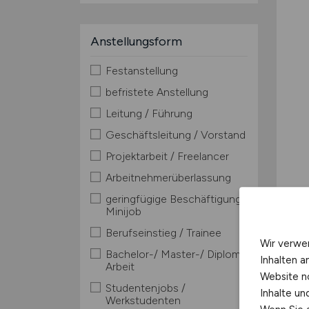
Anstellungsform
Festanstellung
befristete Anstellung
Leitung / Führung
Geschäftsleitung / Vorstand
Projektarbeit / Freelancer
Arbeitnehmerüberlassung
geringfügige Beschäftigung /
Minijob
Berufseinstieg / Trainee
Wir verwe
Bachelor-/ Master-/ Diplom-
Inhalten a
Arbeit
Website n
Studentenjobs /
Inhalte u
Werkstudenten