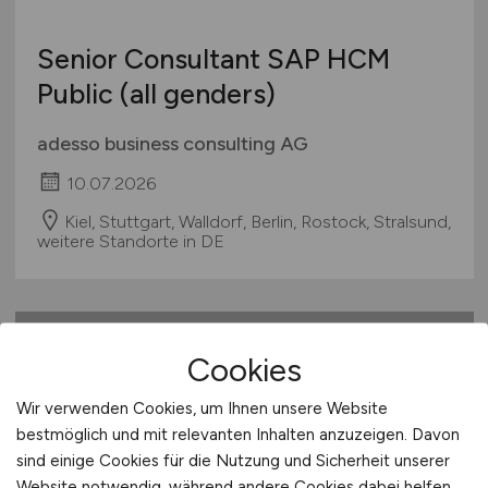
Senior Consultant SAP HCM
Public (all genders)
adesso business consulting AG
10.07.2026
Kiel, Stuttgart, Walldorf, Berlin, Rostock, Stralsund,
weitere Standorte in DE
1
Cookies
Wir verwenden Cookies, um Ihnen unsere Website
bestmöglich und mit relevanten Inhalten anzuzeigen. Davon
Stadt:
Stralsund
sind einige Cookies für die Nutzung und Sicherheit unserer
Einwohner:
ca. 60.000
Website notwendig, während andere Cookies dabei helfen,