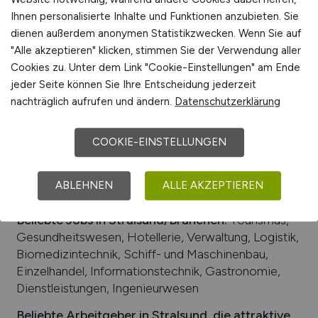
Ihnen personalisierte Inhalte und Funktionen anzubieten. Sie
Verkehrsanbindungen:
Bundessstraßen B 105, B
dienen außerdem anonymen Statistikzwecken. Wenn Sie auf
194 und B 96, Stralsund Hauptbahnhof, Flughafen
"Alle akzeptieren" klicken, stimmen Sie der Verwendung aller
Barth, internationale Flughafen Rostock-Laage,
Cookies zu. Unter dem Link "Cookie-Einstellungen" am Ende
Flugplatz Stralsund, Stadthafen Stralsund, Seehafen
jeder Seite können Sie Ihre Entscheidung jederzeit
Stralsund für Frachtschiffe
nachträglich aufrufen und ändern.
Datenschutzerklärung
Arbeiten in der Nähe von
Stralsund
:
Wendorf,
Negast, Mecklenburg-Vorpommern, Vorpommern-
COOKIE-EINSTELLUNGEN
Rügen, Greifswald, Grimmen, Ribnitz-Damgarten,
Parow, Prohn, Barth
ABLEHNEN
ALLE AKZEPTIEREN
Universitäten/Hochschulen:
Hochschule Stralsund
Beliebte Jobs in
Stralsund
/Branchen
:
Tourismus,
Gesundheitswesen, Hotellerie, Verwaltung, Logistik,
Biomedizintechnik, Schiff- und Maschinenbau,
Einzelhandel, Informationstechnik, Gastronomie,
Dienstleistungen, Ingenieurwesen
Beliebte Arbeitgeber in
Stralsund
, die attraktive