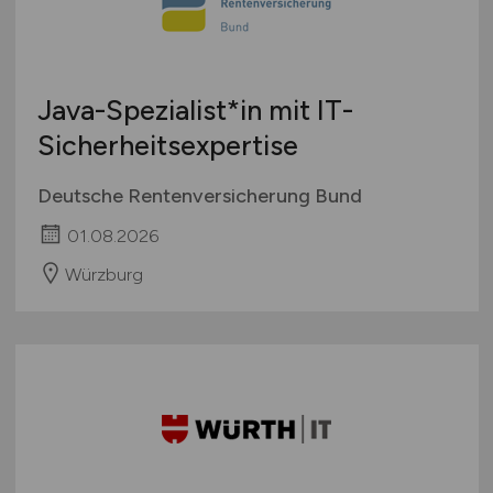
Sonstige
Österreich
Schweiz
Europa
Java-Spezialist*in mit IT-
International
Sicherheitsexpertise
Deutsche Rentenversicherung Bund
01.08.2026
Würzburg