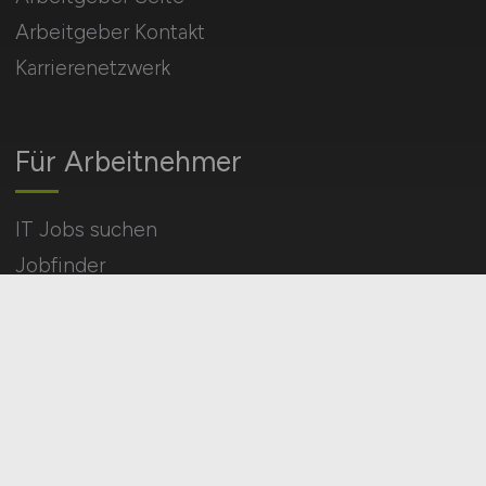
Arbeitgeber Kontakt
Karrierenetzwerk
Für Arbeitnehmer
IT Jobs suchen
Jobfinder
Arbeitnehmer Registrierung
Social Media & Networks
Gleichberechtigung & Vielfalt