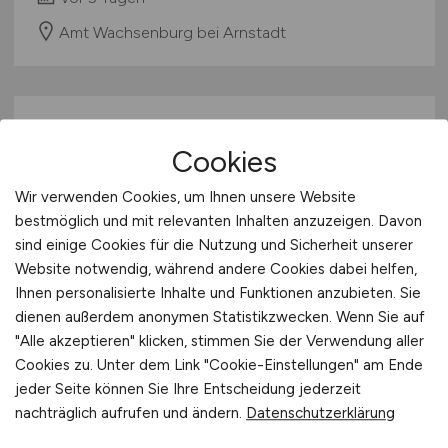
Amt Wachsenburg bei Arnstadt
Cookies
Wir verwenden Cookies, um Ihnen unsere Website
bestmöglich und mit relevanten Inhalten anzuzeigen. Davon
sind einige Cookies für die Nutzung und Sicherheit unserer
Senior Data Scientist
(m/w
/x) –
Website notwendig, während andere Cookies dabei helfen,
Schwerpunkt Spektroskopie &
Ihnen personalisierte Inhalte und Funktionen anzubieten. Sie
dienen außerdem anonymen Statistikzwecken. Wenn Sie auf
Agronomie
"Alle akzeptieren" klicken, stimmen Sie der Verwendung aller
Cookies zu. Unter dem Link "Cookie-Einstellungen" am Ende
ZEISS
jeder Seite können Sie Ihre Entscheidung jederzeit
vor 5 Tagen
nachträglich aufrufen und ändern.
Datenschutzerklärung
Jena