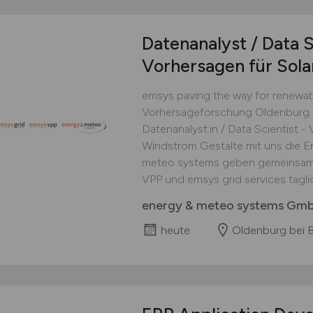
Datenanalyst / Data S
Vorhersagen für Sol
emsys paving the way for renewab
Vorhersageforschung Oldenburg be
Datenanalyst:in / Data Scientist -
Windstrom Gestalte mit uns die E
meteo systems geben gemeinsam 
VPP und emsys grid services täglic
energy & meteo systems Gm
heute
Oldenburg bei 