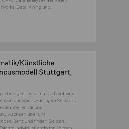
, C++). Datenanalyse-Methoden:
etworks, Data Mining und...
matik/Künstliche
ampusmodell Stuttgart,
 Leben geht es darum, sich auf eine
ersion unseres zukünftigen Selbst zu
ken, stellen wir uns
 und wachsen über uns
cedes-Benz und finden Sie den
alente individuell entfalten können.