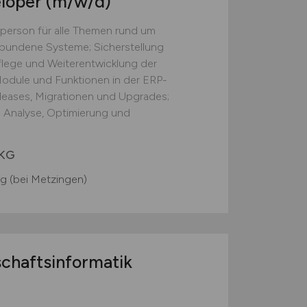
eloper
(m/w/d)
person für alle Themen rund um
bundene Systeme; Sicherstellung
flege und Weiterentwicklung der
odule und Funktionen in der ERP-
leases, Migrationen und Upgrades;
 Analyse, Optimierung und
 KG
g (bei Metzingen)
chaftsinformatik