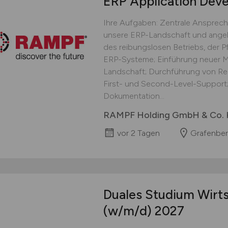
ERP Application Dev
Ihre Aufgaben: Zentrale Ansprech
unsere ERP-Landschaft und ange
des reibungslosen Betriebs, der P
ERP-Systeme; Einführung neuer M
Landschaft; Durchführung von Re
First- und Second-Level-Support;
Dokumentation...
RAMPF Holding GmbH & Co.
vor 2 Tagen
Grafenber
Duales Studium Wirts
(w/m/d)
2027