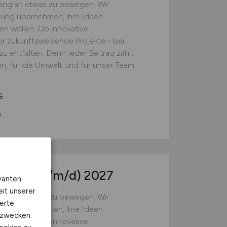
fang an etwas zu bewegen. Wir
ung übernehmen, ihre Ideen
n wollen. Ob innovative
r zukunftsweisende Projekte - bei
u entfalten. Denn jeder Beitrag zählt
, für die Umwelt und für unser Team.
G
n
rmatik
(w/m/d)
2027
vanten
eit unserer
fang an etwas zu bewegen. Wir
erte
ung übernehmen, ihre Ideen
kzwecken.
n wollen. Ob innovative