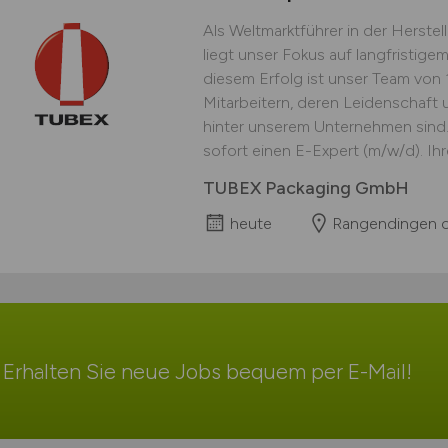
Als Weltmarktführer in der Herst
liegt unser Fokus auf langfristige
diesem Erfolg ist unser Team von 
Mitarbeitern, deren Leidenschaft
hinter unserem Unternehmen sind
sofort einen E-Expert (m/w/d). Ih
TUBEX Packaging GmbH
heute
Rangendingen 
Erhalten Sie neue Jobs bequem per
E-Mail
!