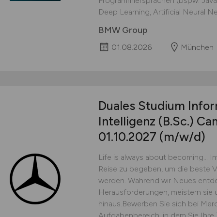
Programmiersprachen (bspw. Java
Deep Learning, Artificial Neural N
BMW Group
01.08.2026
München
Duales Studium Infor
Intelligenz (B.Sc.) C
01.10.2027
(m/w/d)
Life is always about becoming… Im
Reise zu begeben, um die beste V
werden. Während wir Neues entdec
Herausforderungen, meistern sie
hinaus.Bewerben Sie sich bei Mer
Aufgabenbereich, in dem Sie Ihre T