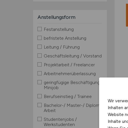
Anstellungsform
Festanstellung
befristete Anstellung
Leitung / Führung
Geschäftsleitung / Vorstand
Projektarbeit / Freelancer
Arbeitnehmerüberlassung
geringfügige Beschäftigung /
Minijob
Berufseinstieg / Trainee
Wir verwe
Bachelor-/ Master-/ Diplom-
Inhalten a
Arbeit
Website n
Studentenjobs /
Inhalte u
Werkstudenten