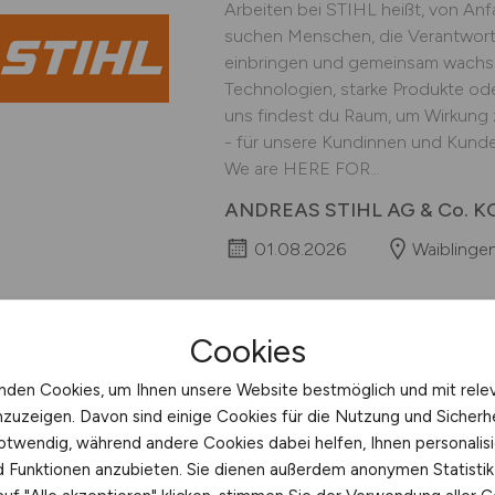
Arbeiten bei STIHL heißt, von An
suchen Menschen, die Verantwort
einbringen und gemeinsam wachse
Technologien, starke Produkte ode
uns findest du Raum, um Wirkung z
- für unsere Kundinnen und Kunden
We are HERE FOR...
ANDREAS STIHL AG & Co. K
01.08.2026
Waiblinge
Cookies
Duales Studium Info
nden Cookies, um Ihnen unsere Website bestmöglich und mit rele
nzuzeigen. Davon sind einige Cookies für die Nutzung und Sicherh
Arbeiten bei STIHL heißt, von An
otwendig, während andere Cookies dabei helfen, Ihnen personalisi
suchen Menschen, die Verantwort
nd Funktionen anzubieten. Sie dienen außerdem anonymen Statisti
einbringen und gemeinsam wachse