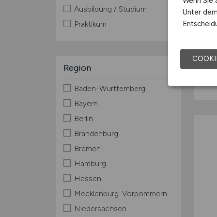
Wenn Sie a
Ausbildung / Studium
Unter dem 
Entscheidu
Praktikum
COOKI
Region
Baden-Württemberg
Bayern
Berlin
Brandenburg
Bremen
Hamburg
Hessen
Mecklenburg-Vorpommern
Niedersachsen