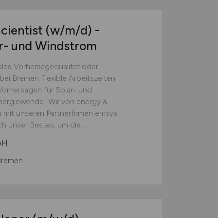
cientist
(w/m/d)
-
ar- und Windstrom
les Vorhersagequalität oder
i Bremen Flexible Arbeitszeiten
 Vorhersagen für Solar- und
nergiewende! Wir von energy &
mit unseren Partnerfirmen emsys
h unser Bestes, um die...
bH
Bremen