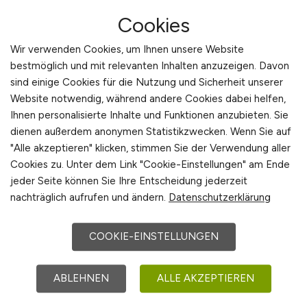
Cookies
Hannover
Wir verwenden Cookies, um Ihnen unsere Website
bestmöglich und mit relevanten Inhalten anzuzeigen. Davon
TOP JOB
sind einige Cookies für die Nutzung und Sicherheit unserer
Website notwendig, während andere Cookies dabei helfen,
Ihnen personalisierte Inhalte und Funktionen anzubieten. Sie
dienen außerdem anonymen Statistikzwecken. Wenn Sie auf
"Alle akzeptieren" klicken, stimmen Sie der Verwendung aller
Cookies zu. Unter dem Link "Cookie-Einstellungen" am Ende
Anwendungsentwickler &
jeder Seite können Sie Ihre Entscheidung jederzeit
Anwendungsbetreuer
(w/m/d)
nachträglich aufrufen und ändern.
Datenschutzerklärung
ERP D365 F&O
COOKIE-EINSTELLUNGEN
STÜBBE GmbH & Co. KG
heute
ABLEHNEN
ALLE AKZEPTIEREN
Vlotho