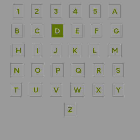
1
2
3
4
5
A
B
C
D
E
F
G
H
I
J
K
L
M
N
O
P
Q
R
S
T
U
V
W
X
Y
Z