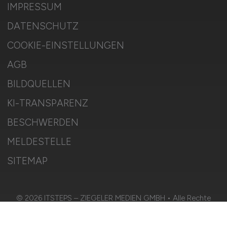
IMPRESSUM
DATENSCHUTZ
COOKIE-EINSTELLUNGEN
AGB
BILDQUELLEN
KI-TRANSPARENZ
BESCHWERDEN
MELDESTELLE
SITEMAP
© 2026 ITSTEPS – ZIEGELER MEDIEN GMBH • Alle Rechte
vorbehalten.