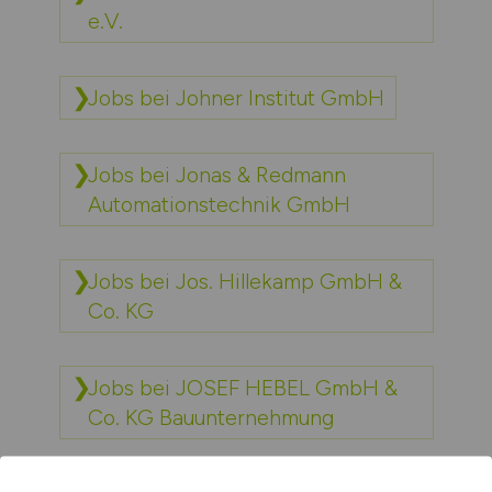
e.V.
Jobs bei Johner Institut GmbH
Jobs bei Jonas & Redmann
Automationstechnik GmbH
Jobs bei Jos. Hillekamp GmbH &
Co. KG
Jobs bei JOSEF HEBEL GmbH &
Co. KG Bauunternehmung