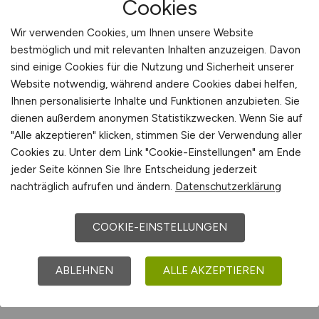
Jobs bei JS Deutschland GmbH
Cookies
Wir verwenden Cookies, um Ihnen unsere Website
Jobs bei Julkair GmbH
bestmöglich und mit relevanten Inhalten anzuzeigen. Davon
sind einige Cookies für die Nutzung und Sicherheit unserer
Website notwendig, während andere Cookies dabei helfen,
Jobs bei Jung, DMS & Cie. AG
Ihnen personalisierte Inhalte und Funktionen anzubieten. Sie
dienen außerdem anonymen Statistikzwecken. Wenn Sie auf
"Alle akzeptieren" klicken, stimmen Sie der Verwendung aller
Jobs bei Junger GmbH
Cookies zu. Unter dem Link "Cookie-Einstellungen" am Ende
jeder Seite können Sie Ihre Entscheidung jederzeit
nachträglich aufrufen und ändern.
Datenschutzerklärung
Jobs bei Jungheinrich
Aktiengesellschaft
COOKIE-EINSTELLUNGEN
Jobs bei Jura Direkt GmbH
ABLEHNEN
ALLE AKZEPTIEREN