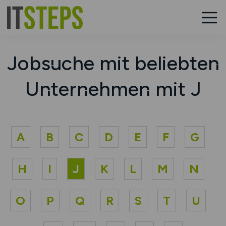
Jobsuche mit beliebten
Unternehmen mit J
A
B
C
D
E
F
G
H
I
J
K
L
M
N
O
P
Q
R
S
T
U