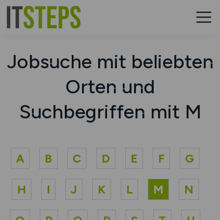
Jobsuche mit beliebten
Orten und
Suchbegriffen mit M
A
B
C
D
E
F
G
H
I
J
K
L
M
N