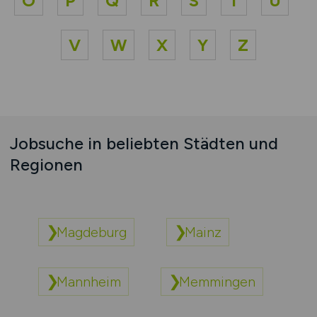
O
P
Q
R
S
T
U
V
W
X
Y
Z
Jobsuche in beliebten Städten und
Regionen
Magdeburg
Mainz
Mannheim
Memmingen