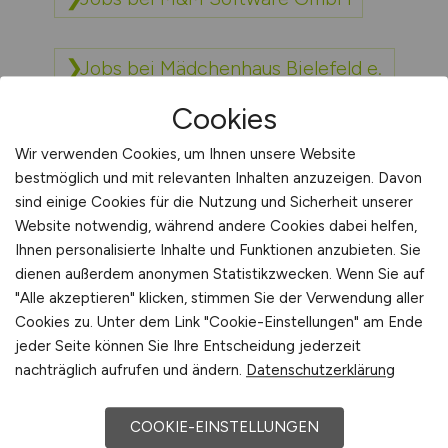
Jobs bei Mädchenhaus Bielefeld e.
V
Cookies
Wir verwenden Cookies, um Ihnen unsere Website
Jobs bei MADSACK
bestmöglich und mit relevanten Inhalten anzuzeigen. Davon
sind einige Cookies für die Nutzung und Sicherheit unserer
Website notwendig, während andere Cookies dabei helfen,
Jobs bei Magnet-Schultz GmbH &
Ihnen personalisierte Inhalte und Funktionen anzubieten. Sie
Co KG
dienen außerdem anonymen Statistikzwecken. Wenn Sie auf
"Alle akzeptieren" klicken, stimmen Sie der Verwendung aller
Cookies zu. Unter dem Link "Cookie-Einstellungen" am Ende
Jobs bei MAICO Diagnostics
jeder Seite können Sie Ihre Entscheidung jederzeit
GmbH
nachträglich aufrufen und ändern.
Datenschutzerklärung
Jobs bei Mainka Bau GmbH & Co.
COOKIE-EINSTELLUNGEN