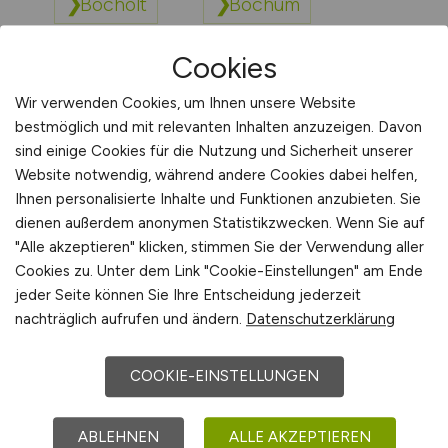
Bocholt
Bochum
Cookies
Bonn
Borken
Wir verwenden Cookies, um Ihnen unsere Website
bestmöglich und mit relevanten Inhalten anzuzeigen. Davon
Borna
sind einige Cookies für die Nutzung und Sicherheit unserer
Website notwendig, während andere Cookies dabei helfen,
Ihnen personalisierte Inhalte und Funktionen anzubieten. Sie
Bornheim (Rheinland)
dienen außerdem anonymen Statistikzwecken. Wenn Sie auf
"Alle akzeptieren" klicken, stimmen Sie der Verwendung aller
Cookies zu. Unter dem Link "Cookie-Einstellungen" am Ende
Bottrop
Braunschweig
jeder Seite können Sie Ihre Entscheidung jederzeit
nachträglich aufrufen und ändern.
Datenschutzerklärung
Bremen
Bremerhaven
COOKIE-EINSTELLUNGEN
Bretten
Bruchsal
ABLEHNEN
ALLE AKZEPTIEREN