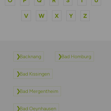
O
P
Q
R
S
T
U
V
W
X
Y
Z
Backnang
Bad Homburg
Bad Kissingen
Bad Mergentheim
Bad Oeynhausen