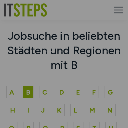
Jobsuche in beliebten
Städten und Regionen
mit B
A
B
C
D
E
F
G
H
I
J
K
L
M
N