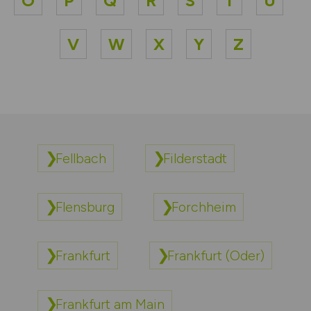
O
P
Q
R
S
T
U
V
W
X
Y
Z
Fellbach
Filderstadt
Flensburg
Forchheim
Frankfurt
Frankfurt (Oder)
Frankfurt am Main