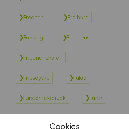
Frechen
Freiburg
Freising
Freudenstadt
Friedrichshafen
Friesoythe
Fulda
Fürstenfeldbruck
Fürth
Cookies