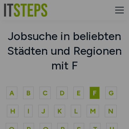
Jobsuche in beliebten
Städten und Regionen
mit F
A
B
C
D
E
F
G
H
I
J
K
L
M
N